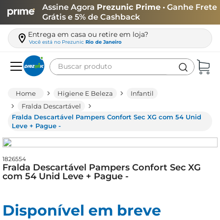
Assine Agora
Prezunic Prime
• Ganhe Frete
Grátis e 5% de Cashback
Entrega em casa ou retire em loja?
Você está no
Prezunic
Rio de Janeiro
Buscar produto
Termos mais buscados
Higiene E Beleza
Infantil
carne
Fralda Descartável
Fralda Descartável Pampers Confort Sec XG com 54 Unid
leite
Leve + Pague -
café
queijo
1826554
Fralda Descartável Pampers Confort Sec XG
biscoito
com 54 Unid Leve + Pague -
azeite
arroz
Disponível em breve