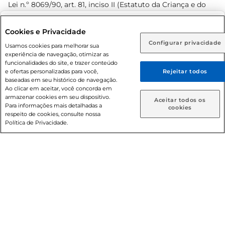
Lei n.º 8069/90, art. 81, inciso II (Estatuto da Criança e do
Adolescente). Preços e condições exclusivos para o
www.prezunic.com.br
, podendo sofrer alterações sem aviso
Selecione sua região:
Cookies e Privacidade
prévio. O valor mínimo para as compras on-line é de R$
Configurar privacidade
Rio de Janeiro (RJ)
Goiás (GO)
Usamos cookies para melhorar sua
80,00.
experiência de navegação, otimizar as
Ou
funcionalidades do site, e trazer conteúdo
e ofertas personalizadas para você,
Rejeitar todos
Caso queira comprar online, informe como deseja receber
baseadas em seu histórico de navegação.
suas compras:
Ao clicar em aceitar, você concorda em
armazenar cookies em seu dispositivo.
© 2026 Copyright. Todos os direitos
Aceitar todos os
Para informações mais detalhadas a
Entrega em casa
Retire em Loja
cookies
reservados Prezunic.
respeito de cookies, consulte nossa
Política de Privacidade.
Cencosud Brasil Comercial SA.CNPJ sob n° 39.346.861/0350-
38 . Sediada na Av. das Nações Unidas, 12.995, 21º andar, CEP:
04.578-000, Bairro Brooklin Paulista, na cidade de São Paulo
- SP.