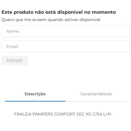
iogurte
papel higiênico
Este produto não está disponível no momento
Quero que me avisem quando estiver disponível
cerveja
ENVIAR
Descrição
Características
FRALDA PAMPERS CONFORT SEC XG C/54 L+P-