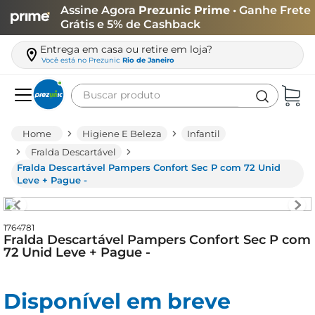
Assine Agora
Prezunic Prime
• Ganhe Frete
Grátis e 5% de Cashback
Entrega em casa ou retire em loja?
Você está no
Prezunic
Rio de Janeiro
Buscar produto
Termos mais buscados
Higiene E Beleza
Infantil
carne
Fralda Descartável
Fralda Descartável Pampers Confort Sec P com 72 Unid
leite
Leve + Pague -
café
queijo
1764781
Fralda Descartável Pampers Confort Sec P com
biscoito
72 Unid Leve + Pague -
azeite
arroz
Disponível em breve