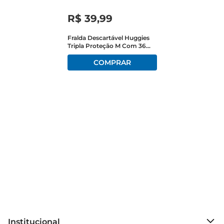
ser interrompido por fraldas que não oferecem a 
R$
39
,
99
proteção necessária.

Fralda Descartável Huggies
Tripla Proteção M Com 36
Ajuste Perfeito e Conforto  

Unidades 2 Fraldas Grátis
As fraldas Pampers são projetadas para se ajustar 
perfeitamente ao corpo do bebê, com elásticos 
nas pernas que ajudam a prevenir vazamentos e 
garantem um encaixe confortável. Além disso, o 
material macio e respirável proporciona uma 
sensação agradável na pele, reduzindo o risco de 
irritações e alergias. Essa combinação de ajuste e 
suavidade torna a fralda uma escolha confiável 
para o dia a dia.

Especificações e Informações Técnicas  

 Tipo: Fralda descartável  

 Tamanho: P Pequeno  

 Quantidade: 72 unidades por pacote  

Institucional