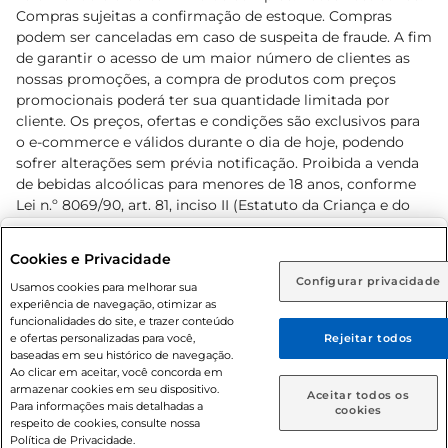
Compras sujeitas a confirmação de estoque. Compras
podem ser canceladas em caso de suspeita de fraude. A fim
de garantir o acesso de um maior número de clientes as
nossas promoções, a compra de produtos com preços
promocionais poderá ter sua quantidade limitada por
cliente. Os preços, ofertas e condições são exclusivos para
o e-commerce e válidos durante o dia de hoje, podendo
sofrer alterações sem prévia notificação. Proibida a venda
de bebidas alcoólicas para menores de 18 anos, conforme
Lei n.º 8069/90, art. 81, inciso II (Estatuto da Criança e do
Adolescente). Preços e condições exclusivos para o
www.prezunic.com.br
, podendo sofrer alterações sem aviso
Selecione sua região:
Cookies e Privacidade
prévio. O valor mínimo para as compras on-line é de R$
Configurar privacidade
Rio de Janeiro (RJ)
Goiás (GO)
Usamos cookies para melhorar sua
80,00.
experiência de navegação, otimizar as
Ou
funcionalidades do site, e trazer conteúdo
e ofertas personalizadas para você,
Rejeitar todos
Caso queira comprar online, informe como deseja receber
baseadas em seu histórico de navegação.
suas compras:
Ao clicar em aceitar, você concorda em
armazenar cookies em seu dispositivo.
© 2026 Copyright. Todos os direitos
Aceitar todos os
Para informações mais detalhadas a
Entrega em casa
Retire em Loja
cookies
reservados Prezunic.
respeito de cookies, consulte nossa
Política de Privacidade.