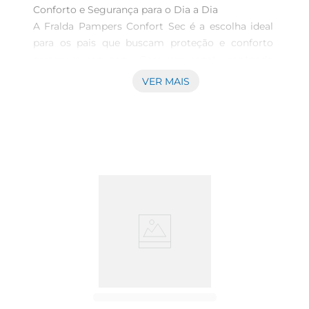
Conforto e Segurança para o Dia a Dia  

A Fralda Pampers Confort Sec é a escolha ideal 
para os pais que buscam proteção e conforto 
para seus pequenos. Com um pacote contendo 
72 unidades, essa fralda é perfeita para o uso 
VER MAIS
diário, garantindo que seu bebê fique seco e 
confortável ao longo do dia e da noite. Seu 
design foi pensado para proporcionar liberdade 
de movimentos, permitindo que o bebê brinque e 
explore sem restrições.

Tecnologia de Absorção Eficiente  

Desenvolvida com tecnologia de absorção 
avançada, a Fralda Pampers Confort Sec mantém 
a pele do bebê seca por maistempo. O núcleo 
absorvente é capaz de reter a umidade, evitando 
vazamentos e proporcionando uma sensação de 
frescor. Isso é especialmente importante durante 
a noite, quando o sono do bebê e dos pais pode 