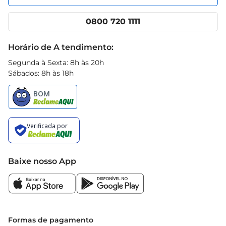
seu redor com segurança e tranquilidade.
Nossas lojas
App Prezunic
Cencosud Media
Clube Prezunic
0800 720 1111
Receitas
Black Friday
Horário de A tendimento:
Segunda à Sexta: 8h às 20h
Sábados: 8h às 18h
Baixe nosso App
Formas de pagamento