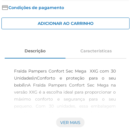
iogurte
Condições de pagamento
papel higiênico
cerveja
ADICIONAR AO CARRINHO
Descrição
Características
Fralda Pampers Confort Sec Mega  XXG com 30 
Unidades\nConforto e proteção para o seu 
bebê\nA Fralda Pampers Confort Sec Mega na 
versão XXG é a escolha ideal para proporcionar o 
máximo conforto e segurança para o seu 
pequeno. Com 30 unidades, essa embalagem 
garante que você tenha sempre à mão o que há 
de melhor em cuidados para a pele delicada do 
VER MAIS
seu bebê. Desenvolvida com materiais suaves e 