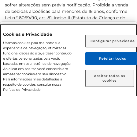
sofrer alterações sem prévia notificação. Proibida a venda
de bebidas alcoólicas para menores de 18 anos, conforme
Lei n.º 8069/90, art. 81, inciso II (Estatuto da Criança e do
Adolescente). Preços e condições exclusivos para o
www.prezunic.com.br
, podendo sofrer alterações sem aviso
Selecione sua região:
Cookies e Privacidade
prévio. O valor mínimo para as compras on-line é de R$
Configurar privacidade
Rio de Janeiro (RJ)
Goiás (GO)
Usamos cookies para melhorar sua
80,00.
experiência de navegação, otimizar as
Ou
funcionalidades do site, e trazer conteúdo
e ofertas personalizadas para você,
Rejeitar todos
Caso queira comprar online, informe como deseja receber
baseadas em seu histórico de navegação.
suas compras:
Ao clicar em aceitar, você concorda em
armazenar cookies em seu dispositivo.
© 2026 Copyright. Todos os direitos
Aceitar todos os
Para informações mais detalhadas a
Entrega em casa
Retire em Loja
cookies
reservados Prezunic.
respeito de cookies, consulte nossa
Política de Privacidade.
Cencosud Brasil Comercial SA.CNPJ sob n° 39.346.861/0350-
38 . Sediada na Av. das Nações Unidas, 12.995, 21º andar, CEP:
04.578-000, Bairro Brooklin Paulista, na cidade de São Paulo
- SP.