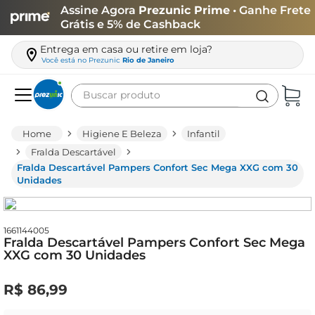
Assine Agora
Prezunic Prime
• Ganhe Frete
Grátis e 5% de Cashback
Entrega em casa ou retire em loja?
Você está no
Prezunic
Rio de Janeiro
Buscar produto
Termos mais buscados
Higiene E Beleza
Infantil
carne
Fralda Descartável
Fralda Descartável Pampers Confort Sec Mega XXG com 30
leite
Unidades
café
queijo
1661144005
Fralda Descartável Pampers Confort Sec Mega
azeite
XXG com 30 Unidades
biscoito
R$
86
,
99
arroz