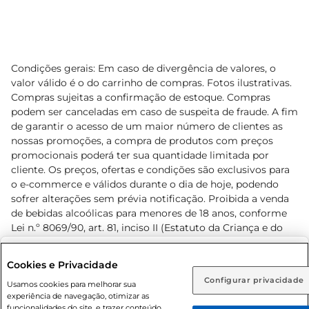
Condições gerais: Em caso de divergência de valores, o
valor válido é o do carrinho de compras. Fotos ilustrativas.
Compras sujeitas a confirmação de estoque. Compras
podem ser canceladas em caso de suspeita de fraude. A fim
de garantir o acesso de um maior número de clientes as
nossas promoções, a compra de produtos com preços
promocionais poderá ter sua quantidade limitada por
cliente. Os preços, ofertas e condições são exclusivos para
o e-commerce e válidos durante o dia de hoje, podendo
sofrer alterações sem prévia notificação. Proibida a venda
de bebidas alcoólicas para menores de 18 anos, conforme
Lei n.º 8069/90, art. 81, inciso II (Estatuto da Criança e do
Adolescente). Preços e condições exclusivos para o
www.prezunic.com.br
, podendo sofrer alterações sem aviso
Selecione sua região:
Cookies e Privacidade
prévio. O valor mínimo para as compras on-line é de R$
Configurar privacidade
Rio de Janeiro (RJ)
Goiás (GO)
Usamos cookies para melhorar sua
80,00.
experiência de navegação, otimizar as
Ou
funcionalidades do site, e trazer conteúdo