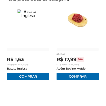
R$
20
,
00
R$
1
,
63
R$
17
,
99
-
10%
250g
aprox.
•
R$
6
,
49
/kg
500g
aprox.
•
R$
35
,
98
/kg
Batata Inglesa
Acém Bovino Moído