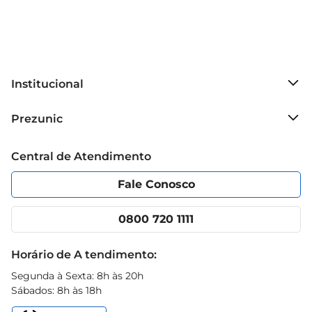
Institucional
Sobre o Prezunic
Prezunic
Grupo Cencosud
Trabalhe conosco
Blog Prezunic
Central de Atendimento
Política de Privacidade
Código de Ética
Portal do fornecedor
Encartes
Fale Conosco
Nossas lojas
App Prezunic
Cencosud Media
Clube Prezunic
0800 720 1111
Receitas
Black Friday
Horário de A tendimento:
Segunda à Sexta: 8h às 20h
Sábados: 8h às 18h