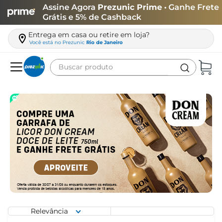
Assine Agora
Prezunic Prime
• Ganhe Frete
Grátis e 5% de Cashback
Entrega em casa ou retire em loja?
Você está no
Prezunic
Rio de Janeiro
Buscar produto
Termos mais buscados
carne
leite
café
queijo
arroz
azeite
biscoito
Relevância