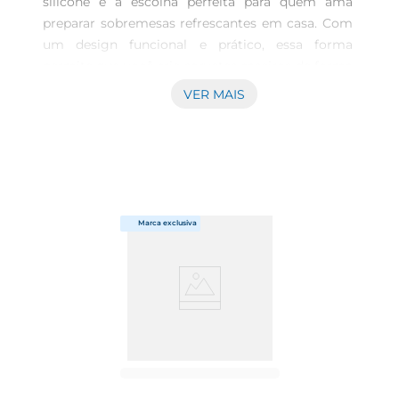
silicone é a escolha perfeita para quem ama 
preparar sobremesas refrescantes em casa. Com 
um design funcional e prático, essa forma 
permite que você crie sorvetes caseiros de forma 
fácil e divertida. Ideal para todas as idades, ela 
VER MAIS
pode ser utilizada em momentos de 
descontração com a família e amigos, 
promovendo experiências agradáveis e saborosas.

Material e praticidade O silicone utilizado na 
confecção da forma oferece flexibilidade e 
sustentabilidade, facilitando na hora de 
desenformar as delícias geladas. Com um 
manuseiosimples, você pode retirar o sorvete 
com facilidade, garantindo que cada porção 
mantenha sua integridade. Além disso, a forma é 
resistente e durável, podendo ser utilizada 
diversas vezes, mantendo sempre a qualidade nas 
suas criações.

Versatilidade na cozinha Essa forma não se limita 