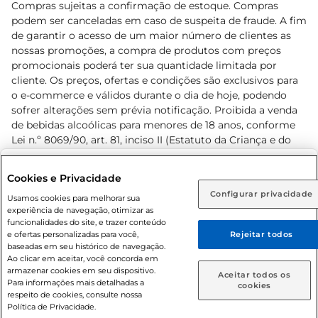
Compras sujeitas a confirmação de estoque. Compras
podem ser canceladas em caso de suspeita de fraude. A fim
de garantir o acesso de um maior número de clientes as
nossas promoções, a compra de produtos com preços
promocionais poderá ter sua quantidade limitada por
cliente. Os preços, ofertas e condições são exclusivos para
o e-commerce e válidos durante o dia de hoje, podendo
sofrer alterações sem prévia notificação. Proibida a venda
de bebidas alcoólicas para menores de 18 anos, conforme
Lei n.º 8069/90, art. 81, inciso II (Estatuto da Criança e do
Adolescente). Preços e condições exclusivos para o
www.prezunic.com.br
, podendo sofrer alterações sem aviso
Selecione sua região:
Cookies e Privacidade
prévio. O valor mínimo para as compras on-line é de R$
Configurar privacidade
Rio de Janeiro (RJ)
Goiás (GO)
Usamos cookies para melhorar sua
80,00.
experiência de navegação, otimizar as
Ou
funcionalidades do site, e trazer conteúdo
e ofertas personalizadas para você,
Rejeitar todos
Caso queira comprar online, informe como deseja receber
baseadas em seu histórico de navegação.
suas compras:
Ao clicar em aceitar, você concorda em
armazenar cookies em seu dispositivo.
© 2026 Copyright. Todos os direitos
Aceitar todos os
Para informações mais detalhadas a
Entrega em casa
Retire em Loja
cookies
reservados Prezunic.
respeito de cookies, consulte nossa
Política de Privacidade.