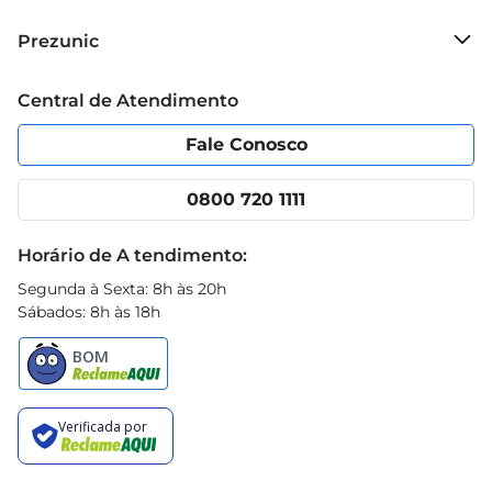
pequena reunião em casa, a forma para sorvete 
Sobre o Prezunic
Prezunic
Krea é o complementoideal para suas aventuras 
Grupo Cencosud
culinárias.
Trabalhe conosco
Blog Prezunic
Central de Atendimento
Política de Privacidade
Código de Ética
Portal do fornecedor
Encartes
Fale Conosco
Nossas lojas
App Prezunic
Cencosud Media
Clube Prezunic
0800 720 1111
Receitas
Black Friday
Horário de A tendimento:
Segunda à Sexta: 8h às 20h
Sábados: 8h às 18h