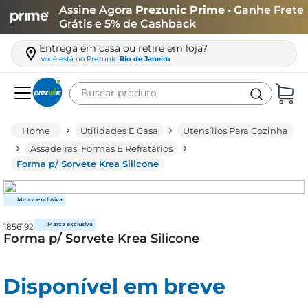
Assine Agora
Prezunic Prime
• Ganhe Frete
Grátis e 5% de Cashback
Entrega em casa ou retire em loja?
Você está no
Prezunic
Rio de Janeiro
Buscar produto
Termos mais buscados
Utilidades E Casa
Utensílios Para Cozinha
carne
Assadeiras, Formas E Refratários
Forma p/ Sorvete Krea Silicone
leite
café
queijo
1856192
arroz
Forma p/ Sorvete Krea Silicone
azeite
Disponível em breve
biscoito