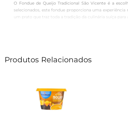
O Fondue de Queijo Tradicional São Vicente é a esco
selecionados, este fondue proporciona uma experiência 
um prato que traz toda a tradição da culinária suíça para 
Qualidade e sabor inconfundíveis  

Produzido com ingredientes de alta qualidade, o Fond
uma textura irresistível. O processo de produção respei
autêntico. Cada porção é pensada para oferecer uma expe
Produtos Relacionados
Versatilidade na hora de servir  

Este fondue é extremamente versátil e pode ser se
perfeitamente com o queijo derretido, permitindo que ca
encontros com amigos, o Fondue de Queijo São Vicente 
Informações técnicas  

 Peso: 400g  

 Tipo de queijo: Blend de queijos selecionados  

 Validade: Consulte a embalagem para informações específicas  
