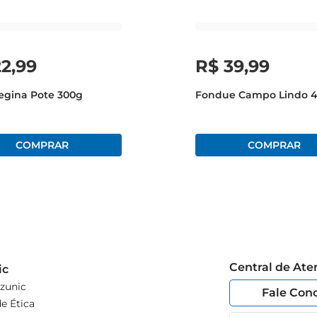
 refeição se transformaem uma celebração de sabores. Experim
22
,
99
R$
39
,
99
egina Pote 300g
Fondue Campo Lindo 
Central de At
ic
zunic
Fale Con
e Ética