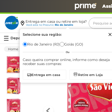
Ass
Pesquise aq
Entrega em casa ou retire em loja?
Você está no
Prezunic
Rio de Janeiro
Termos m
Selecione sua região:
Serviços
carne
Rio de Janeiro (RJ)
Goiás (GO)
Frios E Laticínios
Lácteos
Outros Lácteos
leite
Ou
café
Caso queira comprar online, informe como deseja
receber suas compras:
queijo
Entrega em casa
Retire em Loja
biscoit
azeite
arroz
iogurte
papel h