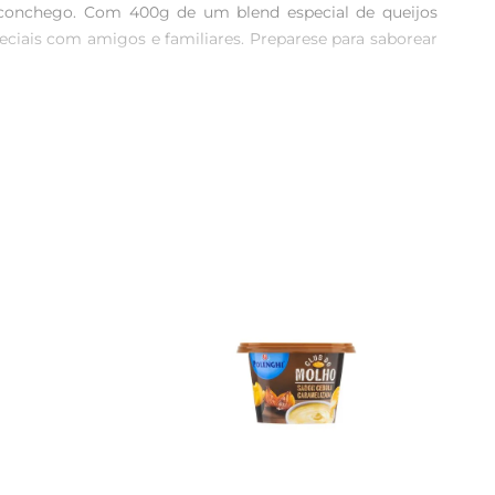
aconchego. Com 400g de um blend especial de queijos 
ciais com amigos e familiares. Preparese para saborear 
ilibrada de queijos que garantem um sabor marcante e 
sfaz o paladar, mas também traz a essência de um fondue 
s, batatas e até frutas são opções que harmonizam 
 Ideal para jantares românticos, reuniões familiares ou 
pecial.
