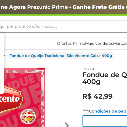
ine Agora
Prezunic Prime
• Ganhe Frete Grátis
ui por produto e/ou marca...
ais buscados
Ofertas Prime
Mais vendidos
Marcas
Fondue de Queijo Tradicional São Vicente Caixa 400g
1196051
Fondue de Qu
400g
o
R$
42
,
99
Condições de pa
igiênico