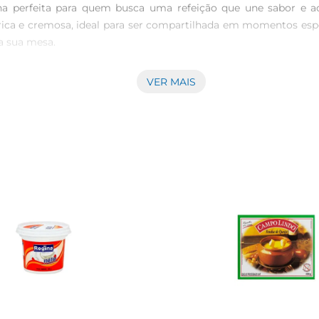
lha perfeita para quem busca uma refeição que une sabor e 
rica e cremosa, ideal para ser compartilhada em momentos espe
a sua mesa.

VER MAIS
ue de Queijo São Vicente é elaborado com uma combinação equ
ta as tradições, resultando em um produto que não apenas sati
riência gastronômica que encanta a todos.

rvido com uma variedade de acompanhamentos. Pães, legume
da um personalize sua refeição de acordo com suas preferências.
é a escolha que transforma qualquer ocasião em um momento es