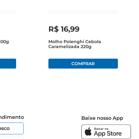
ente e descubra como um prato simples pode se tornar 
R$
16
,
99
400g
Molho Polenghi Cebola
Caramelizada 220g
endimento
Baixe nosso App
osco