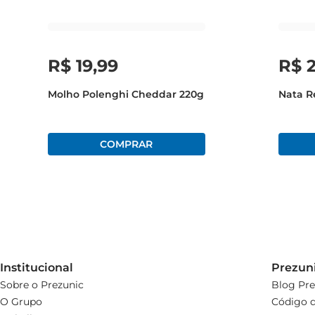
Com o Fondue de Queijo Tradicional São Vicente, cada
uma verdadeira experiência gastronômica
R$
19
,
99
R$
Molho Polenghi Cheddar 220g
Nata R
Institucional
Prezun
Sobre o Prezunic
Blog Pre
O Grupo
Código d