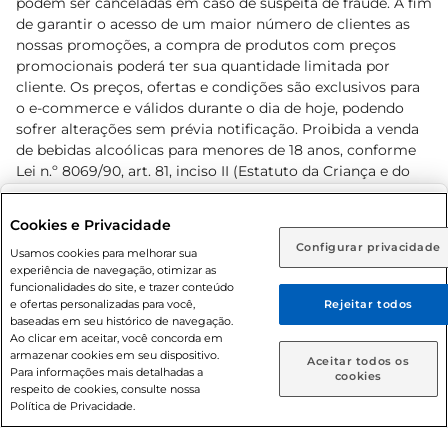
podem ser canceladas em caso de suspeita de fraude. A fim
de garantir o acesso de um maior número de clientes as
nossas promoções, a compra de produtos com preços
promocionais poderá ter sua quantidade limitada por
cliente. Os preços, ofertas e condições são exclusivos para
o e-commerce e válidos durante o dia de hoje, podendo
sofrer alterações sem prévia notificação. Proibida a venda
de bebidas alcoólicas para menores de 18 anos, conforme
Lei n.º 8069/90, art. 81, inciso II (Estatuto da Criança e do
Adolescente). Preços e condições exclusivos para o
www.prezunic.com.br
, podendo sofrer alterações sem aviso
Selecione sua região:
Cookies e Privacidade
prévio. O valor mínimo para as compras on-line é de R$
Configurar privacidade
Rio de Janeiro (RJ)
Goiás (GO)
Usamos cookies para melhorar sua
80,00.
experiência de navegação, otimizar as
Ou
funcionalidades do site, e trazer conteúdo
e ofertas personalizadas para você,
Rejeitar todos
Caso queira comprar online, informe como deseja receber
baseadas em seu histórico de navegação.
suas compras:
Ao clicar em aceitar, você concorda em
armazenar cookies em seu dispositivo.
© 2026 Copyright. Todos os direitos
Aceitar todos os
Para informações mais detalhadas a
Entrega em casa
Retire em Loja
cookies
reservados Prezunic.
respeito de cookies, consulte nossa
Política de Privacidade.