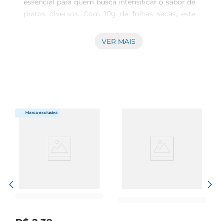
essencial para quem busca intensificar o sabor de 
pratos diversos. Com 10g de folhas secas, este 
produto é ideal para temperar caldos, sopas, 
carnes e molhos, proporcionando um aroma 
VER MAIS
característico que transforma suas preparações 
em verdadeiras delícias. O louro é amplamente 
utilizado na culinária brasileira e é conhecido por 
suas propriedades aromáticas que elevam o 
paladar dos alimentos.

Qualidade e frescor em cada embalagem  

A Folha Louro Prezunic é cuidadosamente 
selecionada para garantir a melhor qualidade e 
frescor. As folhas são secas de forma adequada, 
preservando suas características naturais e 
garantindo que você tenha sempre um 
temperode alta qualidade à disposição. A 
embalagem prática de 10g é perfeita para uso 
diário, permitindo que você tenha o ingrediente 
sempre à mão para dar aquele toque especial às 