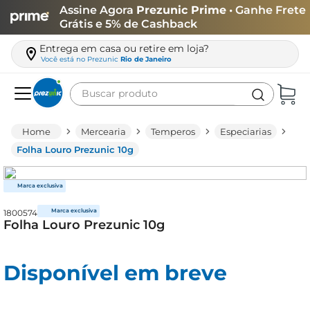
Assine Agora
Prezunic Prime
• Ganhe Frete
Grátis e 5% de Cashback
Entrega em casa ou retire em loja?
Você está no
Prezunic
Rio de Janeiro
Buscar produto
Termos mais buscados
Mercearia
Temperos
Especiarias
carne
Folha Louro Prezunic 10g
leite
café
1800574
queijo
Folha Louro Prezunic 10g
arroz
azeite
Disponível em breve
biscoito