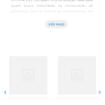
O Filme PVC Lumipam é uma solução ideal para 
quem busca praticidade na conservação de 
alimentos. Com 15 metros de comprimento, ele 
se adapta facilmente a diferentes tamanhos de 
recipientes, garantindo que seus alimentos 
VER MAIS
fiquem protegidos e frescos por mais tempo. Sua 
transparência permite visualizar o conteúdo sem 
a necessidade de abrir a embalagem, facilitando 
o dia a dia na cozinha.

Fácil Manuseio e Aplicação  

Desenvolvido para ser fácil de usar, o Filme PVC 
Lumipam se destaca pela sua flexibilidade e 
aderência. Basta desenrolar a quantidade 
desejada e aplicar sobre o recipiente, garantindo 
um fechamento seguro. Ele se ajusta 
perfeitamente a pratos, tigelas e outros 
recipientes, evitando vazamentos e mantendo a 
higiene dos alimentos.

Ideal para Diversas Ocasiões  
