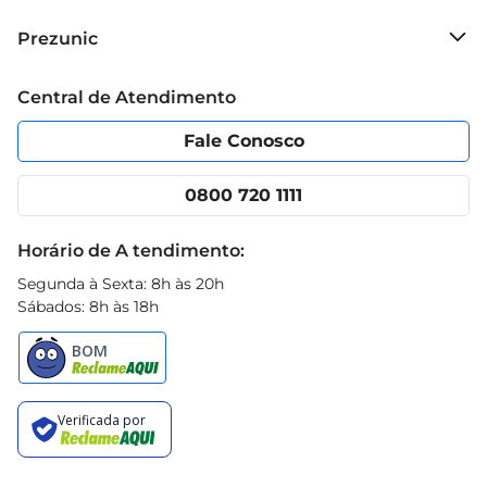
Sobre o Prezunic
Prezunic
Grupo Cencosud
Trabalhe conosco
Blog Prezunic
Central de Atendimento
Política de Privacidade
Código de Ética
Portal do fornecedor
Encartes
Fale Conosco
Nossas lojas
App Prezunic
Cencosud Media
Clube Prezunic
0800 720 1111
Receitas
Black Friday
Horário de A tendimento:
Segunda à Sexta: 8h às 20h
Sábados: 8h às 18h