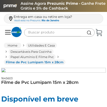
Assine Agora
Prezunic Prime
• Ganhe Frete
Grátis e 5% de Cashback
Entrega em casa ou retire em loja?
Você está no
Prezunic
Rio de Janeiro
Buscar produto
Termos mais buscados
Utilidades E Casa
carne
Descartáveis Para Cozinha
leite
Papel Alumínio E Filme Pvc
Filme de Pvc Lumipam 15m x 28cm
café
queijo
1645603
Filme de Pvc Lumipam 15m x 28cm
arroz
azeite
Disponível em breve
biscoito