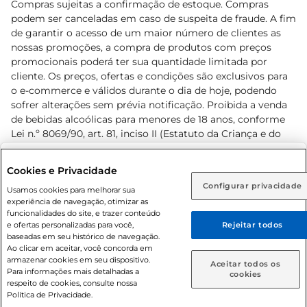
Compras sujeitas a confirmação de estoque. Compras
podem ser canceladas em caso de suspeita de fraude. A fim
de garantir o acesso de um maior número de clientes as
nossas promoções, a compra de produtos com preços
promocionais poderá ter sua quantidade limitada por
cliente. Os preços, ofertas e condições são exclusivos para
o e-commerce e válidos durante o dia de hoje, podendo
sofrer alterações sem prévia notificação. Proibida a venda
de bebidas alcoólicas para menores de 18 anos, conforme
Lei n.º 8069/90, art. 81, inciso II (Estatuto da Criança e do
Adolescente). Preços e condições exclusivos para o
www.prezunic.com.br
, podendo sofrer alterações sem aviso
Selecione sua região:
Cookies e Privacidade
prévio. O valor mínimo para as compras on-line é de R$
Configurar privacidade
Rio de Janeiro (RJ)
Goiás (GO)
Usamos cookies para melhorar sua
80,00.
experiência de navegação, otimizar as
Ou
funcionalidades do site, e trazer conteúdo
e ofertas personalizadas para você,
Rejeitar todos
Caso queira comprar online, informe como deseja receber
baseadas em seu histórico de navegação.
suas compras:
Ao clicar em aceitar, você concorda em
armazenar cookies em seu dispositivo.
© 2026 Copyright. Todos os direitos
Aceitar todos os
Para informações mais detalhadas a
Entrega em casa
Retire em Loja
cookies
reservados Prezunic.
respeito de cookies, consulte nossa
Política de Privacidade.