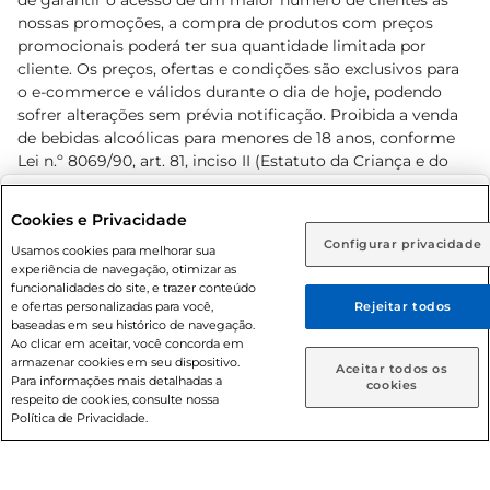
de garantir o acesso de um maior número de clientes as
nossas promoções, a compra de produtos com preços
promocionais poderá ter sua quantidade limitada por
cliente. Os preços, ofertas e condições são exclusivos para
o e-commerce e válidos durante o dia de hoje, podendo
sofrer alterações sem prévia notificação. Proibida a venda
de bebidas alcoólicas para menores de 18 anos, conforme
Lei n.º 8069/90, art. 81, inciso II (Estatuto da Criança e do
Adolescente). Preços e condições exclusivos para o
www.prezunic.com.br
, podendo sofrer alterações sem aviso
Selecione sua região:
Cookies e Privacidade
prévio. O valor mínimo para as compras on-line é de R$
Configurar privacidade
Rio de Janeiro (RJ)
Goiás (GO)
Usamos cookies para melhorar sua
80,00.
experiência de navegação, otimizar as
Ou
funcionalidades do site, e trazer conteúdo
e ofertas personalizadas para você,
Rejeitar todos
Caso queira comprar online, informe como deseja receber
baseadas em seu histórico de navegação.
suas compras:
Ao clicar em aceitar, você concorda em
armazenar cookies em seu dispositivo.
© 2026 Copyright. Todos os direitos
Aceitar todos os
Para informações mais detalhadas a
Entrega em casa
Retire em Loja
cookies
reservados Prezunic.
respeito de cookies, consulte nossa
Política de Privacidade.