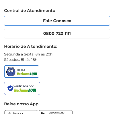
Trabalhe conosco
Blog Prezunic
Central de Atendimento
Política de Privacidade
Código de Ética
Portal do fornecedor
Encartes
Fale Conosco
Nossas lojas
App Prezunic
Cencosud Media
Clube Prezunic
0800 720 1111
Receitas
Black Friday
Horário de A tendimento:
Segunda à Sexta: 8h às 20h
Sábados: 8h às 18h
Baixe nosso App