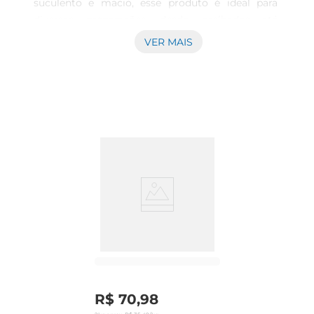
suculento e macio, esse produto é ideal para 
diversas preparações, desde grelhados até 
ensopados. A qualidade da carne suína Seara 
VER MAIS
garante um sabor inigualável, que vai agradar 
atoda a família.\n\nVersatilidade na cozinha  
\nEsse filete de carne suína é extremamente 
versátil e pode ser utilizado em uma variedade de 
receitas. Seja em um almoço especial ou em um 
jantar rápido durante a semana, ele se adapta 
facilmente ao seu estilo de vida. Experimente 
preparálo com temperos variados, 
acompanhamentos frescos ou até mesmo em 
um molho saboroso. As possibilidades são 
muitas, e o resultado sempre será uma refeição 
saborosa.\n\nPraticidade e conveniência  \nO File 
Suíno Seara é congelado, o que proporciona uma 
maior durabilidade e praticidade. Você pode 
armazenálo no freezer e utilizálo quando 
R$
70
,
98
necessário, garantindo que sempre tenhauma 