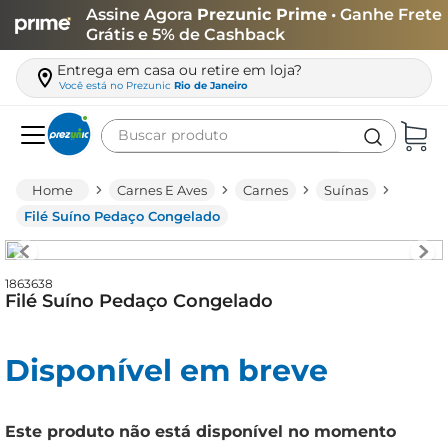
Assine Agora
Prezunic Prime
• Ganhe Frete
Grátis e 5% de Cashback
Entrega em casa ou retire em loja?
Você está no
Prezunic
Rio de Janeiro
Buscar produto
Termos mais buscados
Carnes E Aves
Carnes
Suínas
carne
Filé Suíno Pedaço Congelado
leite
café
1863638
Filé Suíno Pedaço Congelado
queijo
azeite
Disponível em breve
biscoito
arroz
Este produto não está disponível no momento