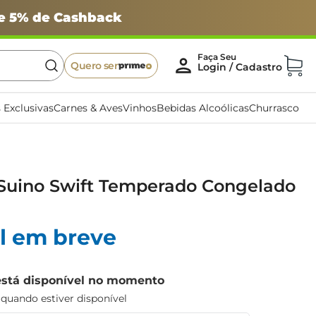
 e 5% de Cashback
Quero ser
 Exclusivas
Carnes & Aves
Vinhos
Bebidas Alcoólicas
Churrasco
 Suino Swift Temperado Congelado
l em breve
está disponível no momento
uando estiver disponível