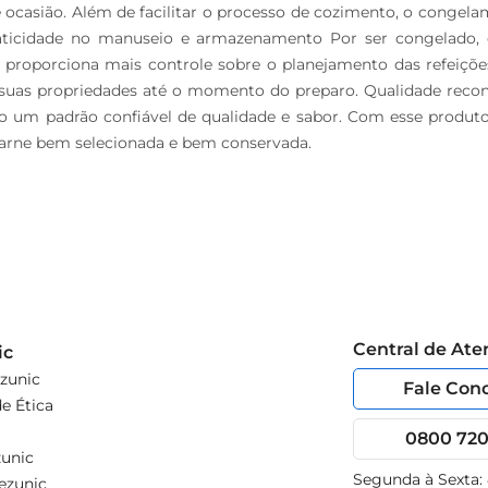
e ocasião. Além de facilitar o processo de cozimento, o congela
raticidade no manuseio e armazenamento Por ser congelado, 
o proporciona mais controle sobre o planejamento das refeições
suas propriedades até o momento do preparo. Qualidade reconh
 um padrão confiável de qualidade e sabor. Com esse produto, é
carne bem selecionada e bem conservada.
Central de At
ic
zunic
Fale Con
e Ética
0800 720 
unic
Segunda à Sexta:
ezunic