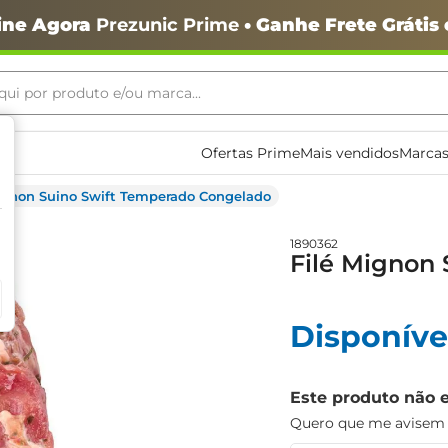
ine Agora
Prezunic Prime
• Ganhe Frete Grátis
ui por produto e/ou marca...
ais buscados
Ofertas Prime
Mais vendidos
Marcas
ignon Suino Swift Temperado Congelado
1890362
Filé Mignon
Disponíve
o
Este produto não 
Quero que me avisem q
igiênico