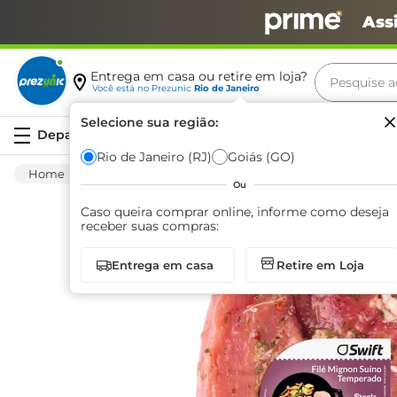
Ass
Pesquise aq
Entrega em casa ou retire em loja?
Você está no
Prezunic
Rio de Janeiro
Termos m
Selecione sua região:
Serviços
carne
Rio de Janeiro (RJ)
Goiás (GO)
Carnes E Aves
Carnes
Suínas
Filé M
leite
Ou
café
Caso queira comprar online, informe como deseja
receber suas compras:
queijo
Entrega em casa
Retire em Loja
arroz
biscoit
azeite
iogurte
papel h