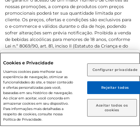
de garantir o acesso de um maior número de clientes as
nossas promoções, a compra de produtos com preços
promocionais poderá ter sua quantidade limitada por
cliente. Os preços, ofertas e condições são exclusivos para
o e-commerce e válidos durante o dia de hoje, podendo
sofrer alterações sem prévia notificação. Proibida a venda
de bebidas alcoólicas para menores de 18 anos, conforme
Lei n.º 8069/90, art. 81, inciso II (Estatuto da Criança e do
Adolescente). Preços e condições exclusivos para o
www.prezunic.com.br
, podendo sofrer alterações sem aviso
Selecione sua região:
Cookies e Privacidade
prévio. O valor mínimo para as compras on-line é de R$
Configurar privacidade
Rio de Janeiro (RJ)
Goiás (GO)
Usamos cookies para melhorar sua
80,00.
experiência de navegação, otimizar as
Ou
funcionalidades do site, e trazer conteúdo
e ofertas personalizadas para você,
Rejeitar todos
Caso queira comprar online, informe como deseja receber
baseadas em seu histórico de navegação.
suas compras:
Ao clicar em aceitar, você concorda em
armazenar cookies em seu dispositivo.
© 2026 Copyright. Todos os direitos
Aceitar todos os
Para informações mais detalhadas a
Entrega em casa
Retire em Loja
cookies
reservados Prezunic.
respeito de cookies, consulte nossa
Política de Privacidade.