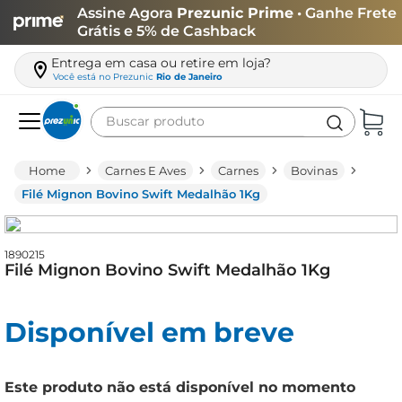
Assine Agora
Prezunic Prime
• Ganhe Frete
Grátis e 5% de Cashback
Entrega em casa ou retire em loja?
Você está no
Prezunic
Rio de Janeiro
Buscar produto
Termos mais buscados
Carnes E Aves
Carnes
Bovinas
carne
Filé Mignon Bovino Swift Medalhão 1Kg
leite
café
1890215
Filé Mignon Bovino Swift Medalhão 1Kg
queijo
biscoito
Disponível em breve
azeite
arroz
Este produto não está disponível no momento