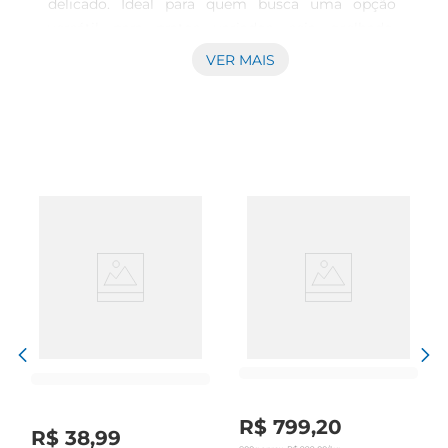
delicado. Ideal para quem busca uma opção 
versátil para pratos variados, seja grelhado, 
assado ou preparado na frigideira, garantindo 
VER MAIS
destaque nas refeições em casa. Versatilidade no 
uso e praticidade Este corte pode ser utilizado 
em diversas receitas, desde pratos mais clássicos 
a preparações inspiradas em diferentes culturas 
gastronômicas. A peça oferece facilidade no 
manuseio e porcionamento, permitindo que seja 
adaptada conforme a quantidade desejada e a 
preferência pelo modo de cocção, atendendo a 
diferentes momentos de consumo. Cuidados na 
escolha e aproveitamento A qualidade da carne 
Swift é resultado de um processo rigoroso que 
visa preservar as características naturais dofilé 
mignon, oferecendo um produto que alia sabor e 
textura. Essa seleção assegura que a peça 
mantenha sua integridade durante o preparo, 
R$
799
,
20
R$
38
,
99
proporcionando suculência e uma experiência 