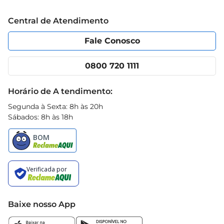
Trabalhe conosco
Blog Prezunic
Central de Atendimento
Política de Privacidade
Código de Ética
Portal do fornecedor
Encartes
Fale Conosco
Nossas lojas
App Prezunic
Cencosud Media
Clube Prezunic
0800 720 1111
Receitas
Black Friday
Horário de A tendimento:
Segunda à Sexta: 8h às 20h
Sábados: 8h às 18h
Baixe nosso App