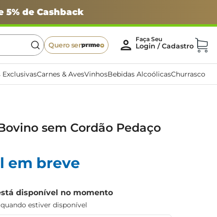
 e 5% de Cashback
Quero ser
 Exclusivas
Carnes & Aves
Vinhos
Bebidas Alcoólicas
Churrasco
 Bovino sem Cordão Pedaço
l em breve
está disponível no momento
uando estiver disponível