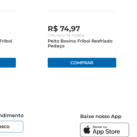
R$
74
,
97
1.5kg
aprox.
•
R$
49
,
98
/kg
Friboi
Peito Bovino Friboi Resfriado
Pedaço
endimento
Baixe nosso App
osco