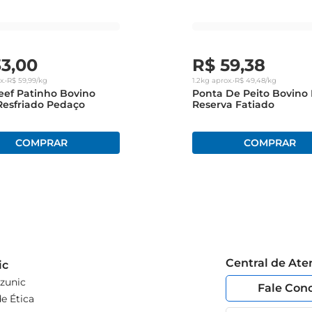
33
,
00
R$
59
,
38
x.
•
R$
59
,
99
/kg
1.2kg
aprox.
•
R$
49
,
48
/kg
ef Patinho Bovino
Ponta De Peito Bovino 
 Resfriado Pedaço
Reserva Fatiado
Central de At
ic
zunic
Fale Con
e Ética