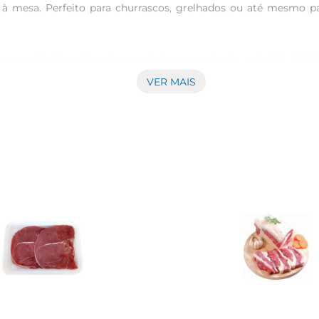
s à mesa. Perfeito para churrascos, grelhados ou até mesmo pa
ma escolha favorita entre os chefs e amantes da culinária. O F
agradável. Além disso, sua versatilidade permite que ele seja p
VER MAIS
os de sabor.

imente temperálo com sal grosso e pimentadoreino antes de gr
em umacarne perfeitamente suculenta. Sirva acompanhado de u
o que você compre a quantidade ideal para suas necessidades. 
nte o final de semana. A qualidade da carne é garantida, prop