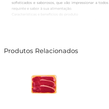
sofisticados e saborosos, que vão impressionar a todo
requinte e sabor à sua alimentação.

Características e benefícios do produto  

Este corte é conhecido por sua maciez, o que o torna u
excessiva, garantindo uma experiência gastronômica mais 
frigideira, sempre resultando em pratos suculentos e chei
Sugestões de preparo  

Para realçar ainda mais o sabor do File Mignon, exper
Produtos Relacionados
cozimento em temperatura mais baixa, pode resultar 
para uma refeição equilibrada e deliciosa.

Informações técnicas  

O File Mignon sem Cordão é vendido por quilo, permitind
família ou até mesmo para um almoço mais elaboradodura
que há de melhor na culinária.