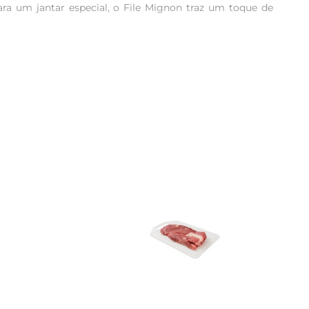
ra um jantar especial, o File Mignon traz um toque de 
ile Mignon sem Cordão é desprovido de nervos e gordura 
reparado de diversas formas, seja grelhado, assado ou na 
elhar. Uma rápida selagem em fogo alto, seguida de um 
m molho de sua preferência ou com legumes grelhados 
Esse corte é ideal para ocasiões especiais, jantares em 
orcionando uma experiência gastronômica que valoriza o 