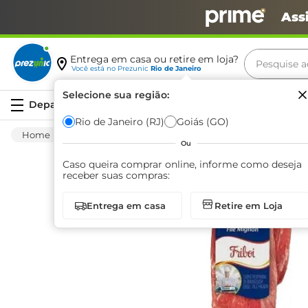
Ass
Pesquise aq
Entrega em casa ou retire em loja?
Você está no
Prezunic
Rio de Janeiro
Termos m
Selecione sua região:
Serviços
carne
Rio de Janeiro (RJ)
Goiás (GO)
Carnes E Aves
Carnes
Bovinas
Filé
leite
Ou
café
Caso queira comprar online, informe como deseja
receber suas compras:
queijo
Entrega em casa
Retire em Loja
arroz
biscoit
azeite
iogurte
papel h