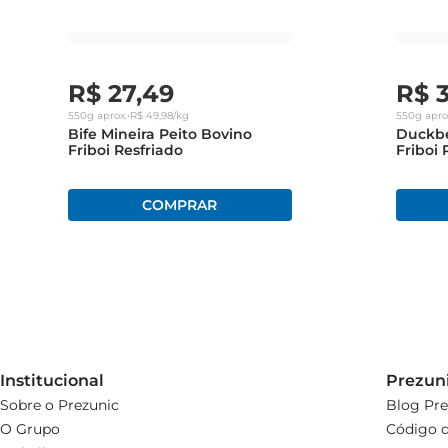
R$
27
,
49
R$
550g
aprox.
•
R$
49
,
98
/kg
550g
apro
Bife Mineira Peito Bovino
Duckbe
Friboi Resfriado
Friboi
Institucional
Prezun
Sobre o Prezunic
Blog Pre
O Grupo
Código d