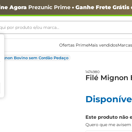
ine Agora
Prezunic Prime
• Ganhe Frete Grátis
ui por produto e/ou marca...
ais buscados
Ofertas Prime
Mais vendidos
Marcas
 Mignon Bovino sem Cordão Pedaço
1474980
Filé Mignon
Disponíve
o
Este produto não 
Quero que me avisem q
igiênico