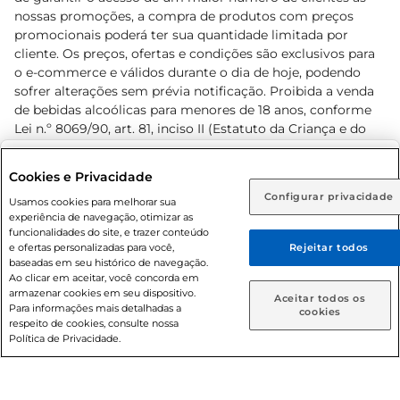
nossas promoções, a compra de produtos com preços
promocionais poderá ter sua quantidade limitada por
cliente. Os preços, ofertas e condições são exclusivos para
o e-commerce e válidos durante o dia de hoje, podendo
sofrer alterações sem prévia notificação. Proibida a venda
de bebidas alcoólicas para menores de 18 anos, conforme
Lei n.º 8069/90, art. 81, inciso II (Estatuto da Criança e do
Adolescente). Preços e condições exclusivos para o
www.prezunic.com.br
, podendo sofrer alterações sem aviso
Selecione sua região:
Cookies e Privacidade
prévio. O valor mínimo para as compras on-line é de R$
Configurar privacidade
Rio de Janeiro (RJ)
Goiás (GO)
Usamos cookies para melhorar sua
80,00.
experiência de navegação, otimizar as
Ou
funcionalidades do site, e trazer conteúdo
e ofertas personalizadas para você,
Rejeitar todos
Caso queira comprar online, informe como deseja receber
baseadas em seu histórico de navegação.
suas compras:
Ao clicar em aceitar, você concorda em
armazenar cookies em seu dispositivo.
© 2026 Copyright. Todos os direitos
Aceitar todos os
Para informações mais detalhadas a
Entrega em casa
Retire em Loja
cookies
reservados Prezunic.
respeito de cookies, consulte nossa
Política de Privacidade.