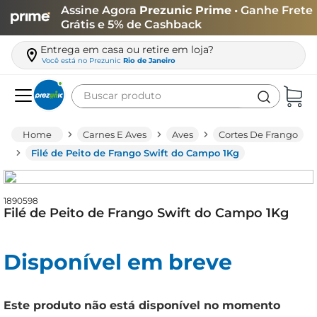
Assine Agora
Prezunic Prime
• Ganhe Frete
Grátis e 5% de Cashback
Entrega em casa ou retire em loja?
Você está no
Prezunic
Rio de Janeiro
Buscar produto
Termos mais buscados
Carnes E Aves
Aves
Cortes De Frango
carne
Filé de Peito de Frango Swift do Campo 1Kg
leite
café
1890598
Filé de Peito de Frango Swift do Campo 1Kg
queijo
arroz
Disponível em breve
azeite
biscoito
Este produto não está disponível no momento