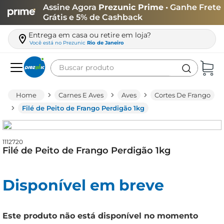
Assine Agora
Prezunic Prime
• Ganhe Frete
Grátis e 5% de Cashback
Entrega em casa ou retire em loja?
Você está no
Prezunic
Rio de Janeiro
Buscar produto
Termos mais buscados
Carnes E Aves
Aves
Cortes De Frango
carne
Filé de Peito de Frango Perdigão 1kg
leite
café
1112720
Filé de Peito de Frango Perdigão 1kg
queijo
arroz
Disponível em breve
biscoito
azeite
Este produto não está disponível no momento