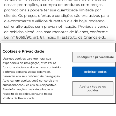
nossas promoções, a compra de produtos com preços
promocionais poderá ter sua quantidade limitada por
cliente. Os preços, ofertas e condições são exclusivos para
o e-commerce e válidos durante o dia de hoje, podendo
sofrer alterações sem prévia notificação. Proibida a venda
de bebidas alcoólicas para menores de 18 anos, conforme
Lei n.º 8069/90, art. 81, inciso II (Estatuto da Criança e do
Adolescente). Preços e condições exclusivos para o
www.prezunic.com.br
, podendo sofrer alterações sem aviso
Selecione sua região:
Cookies e Privacidade
prévio. O valor mínimo para as compras on-line é de R$
Configurar privacidade
Rio de Janeiro (RJ)
Goiás (GO)
Usamos cookies para melhorar sua
80,00.
experiência de navegação, otimizar as
Ou
funcionalidades do site, e trazer conteúdo
e ofertas personalizadas para você,
Rejeitar todos
Caso queira comprar online, informe como deseja receber
baseadas em seu histórico de navegação.
suas compras:
Ao clicar em aceitar, você concorda em
armazenar cookies em seu dispositivo.
© 2026 Copyright. Todos os direitos
Aceitar todos os
Para informações mais detalhadas a
Entrega em casa
Retire em Loja
cookies
reservados Prezunic.
respeito de cookies, consulte nossa
Política de Privacidade.