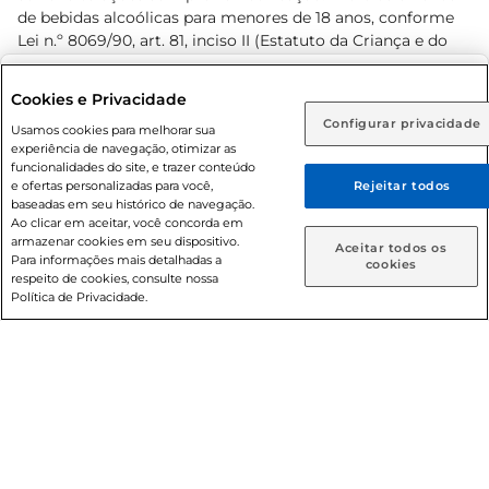
de bebidas alcoólicas para menores de 18 anos, conforme
Lei n.º 8069/90, art. 81, inciso II (Estatuto da Criança e do
Adolescente). Preços e condições exclusivos para o
www.prezunic.com.br
, podendo sofrer alterações sem aviso
Selecione sua região:
Cookies e Privacidade
prévio. O valor mínimo para as compras on-line é de R$
Configurar privacidade
Rio de Janeiro (RJ)
Goiás (GO)
Usamos cookies para melhorar sua
80,00.
experiência de navegação, otimizar as
Ou
funcionalidades do site, e trazer conteúdo
e ofertas personalizadas para você,
Rejeitar todos
Caso queira comprar online, informe como deseja receber
baseadas em seu histórico de navegação.
suas compras:
Ao clicar em aceitar, você concorda em
armazenar cookies em seu dispositivo.
© 2026 Copyright. Todos os direitos
Aceitar todos os
Para informações mais detalhadas a
Entrega em casa
Retire em Loja
cookies
reservados Prezunic.
respeito de cookies, consulte nossa
Política de Privacidade.
Cencosud Brasil Comercial SA.CNPJ sob n° 39.346.861/0350-
38 . Sediada na Av. das Nações Unidas, 12.995, 21º andar, CEP:
04.578-000, Bairro Brooklin Paulista, na cidade de São Paulo
- SP.