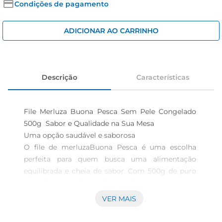
iogurte
Condições de pagamento
papel higiênico
ADICIONAR AO CARRINHO
cerveja
Descrição
Características
File Merluza Buona Pesca Sem Pele Congelado 
500g  Sabor e Qualidade na Sua Mesa

Uma opção saudável e saborosa  

O file de merluzaBuona Pesca é uma escolha 
perfeita para quem busca uma alimentação 
equilibrada e cheia de sabor. Com 500g de puro 
peixe fresco, este produto é ideal para preparar 
refeições leves e nutritivas, trazendo a essência 
VER MAIS
do mar para o seu prato. A merluza é conhecida 
porsua carne branca e macia, que se destaca em 