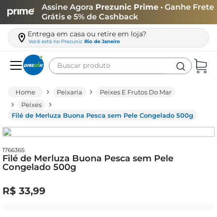
Assine Agora
Prezunic Prime
• Ganhe Frete
Grátis e 5% de Cashback
Entrega em casa ou retire em loja?
Você está no
Prezunic
Rio de Janeiro
Buscar produto
Termos mais buscados
Peixaria
Peixes E Frutos Do Mar
carne
Peixes
Filé de Merluza Buona Pesca sem Pele Congelado 500g
leite
café
queijo
1766365
Filé de Merluza Buona Pesca sem Pele
Congelado 500g
azeite
biscoito
R$
33
,
99
arroz