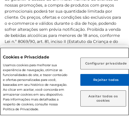
nossas promoções, a compra de produtos com preços
promocionais poderá ter sua quantidade limitada por
cliente. Os preços, ofertas e condições são exclusivos para
o e-commerce e válidos durante o dia de hoje, podendo
sofrer alterações sem prévia notificação. Proibida a venda
de bebidas alcoólicas para menores de 18 anos, conforme
Lei n.º 8069/90, art. 81, inciso II (Estatuto da Criança e do
Adolescente). Preços e condições exclusivos para o
www.prezunic.com.br
, podendo sofrer alterações sem aviso
Selecione sua região:
Cookies e Privacidade
prévio. O valor mínimo para as compras on-line é de R$
Configurar privacidade
Rio de Janeiro (RJ)
Goiás (GO)
Usamos cookies para melhorar sua
80,00.
experiência de navegação, otimizar as
Ou
funcionalidades do site, e trazer conteúdo
e ofertas personalizadas para você,
Rejeitar todos
Caso queira comprar online, informe como deseja receber
baseadas em seu histórico de navegação.
suas compras:
Ao clicar em aceitar, você concorda em
armazenar cookies em seu dispositivo.
© 2026 Copyright. Todos os direitos
Aceitar todos os
Para informações mais detalhadas a
Entrega em casa
Retire em Loja
cookies
reservados Prezunic.
respeito de cookies, consulte nossa
Política de Privacidade.