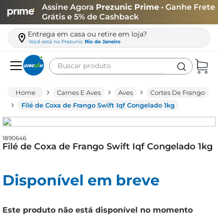
Assine Agora
Prezunic Prime
• Ganhe Frete
Grátis e 5% de Cashback
Entrega em casa ou retire em loja?
Você está no
Prezunic
Rio de Janeiro
Buscar produto
Termos mais buscados
Carnes E Aves
Aves
Cortes De Frango
carne
Filé de Coxa de Frango Swift Iqf Congelado 1kg
leite
café
1890646
Filé de Coxa de Frango Swift Iqf Congelado 1kg
queijo
arroz
Disponível em breve
azeite
biscoito
Este produto não está disponível no momento