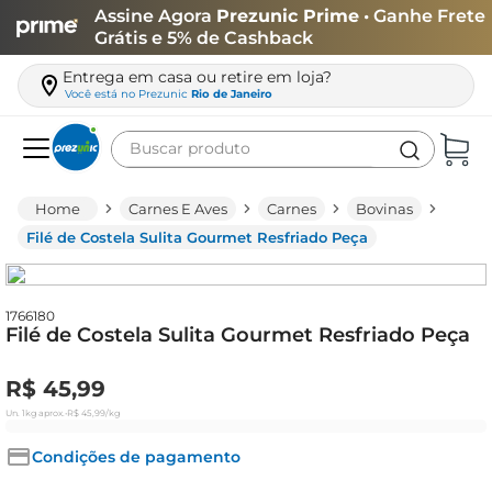
Assine Agora
Prezunic Prime
• Ganhe Frete
Grátis e 5% de Cashback
Entrega em casa ou retire em loja?
Você está no
Prezunic
Rio de Janeiro
Buscar produto
Termos mais buscados
Carnes E Aves
Carnes
Bovinas
carne
Filé de Costela Sulita Gourmet Resfriado Peça
leite
café
1766180
Filé de Costela Sulita Gourmet Resfriado Peça
queijo
biscoito
R$
45
,
99
azeite
Un.
1kg
aprox.
•
R$
45
,
99
/kg
arroz
Condições de pagamento