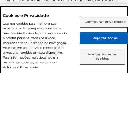
Lei n.º 8069/90, art. 81, inciso II (Estatuto da Criança e do
Adolescente). Preços e condições exclusivos para o
www.prezunic.com.br
, podendo sofrer alterações sem aviso
Selecione sua região:
Cookies e Privacidade
prévio. O valor mínimo para as compras on-line é de R$
Configurar privacidade
Rio de Janeiro (RJ)
Goiás (GO)
Usamos cookies para melhorar sua
80,00.
experiência de navegação, otimizar as
Ou
funcionalidades do site, e trazer conteúdo
e ofertas personalizadas para você,
Rejeitar todos
Caso queira comprar online, informe como deseja receber
baseadas em seu histórico de navegação.
suas compras:
Ao clicar em aceitar, você concorda em
armazenar cookies em seu dispositivo.
© 2026 Copyright. Todos os direitos
Aceitar todos os
Para informações mais detalhadas a
Entrega em casa
Retire em Loja
cookies
reservados Prezunic.
respeito de cookies, consulte nossa
Política de Privacidade.
Cencosud Brasil Comercial SA.CNPJ sob n° 39.346.861/0350-
38 . Sediada na Av. das Nações Unidas, 12.995, 21º andar, CEP:
04.578-000, Bairro Brooklin Paulista, na cidade de São Paulo
- SP.