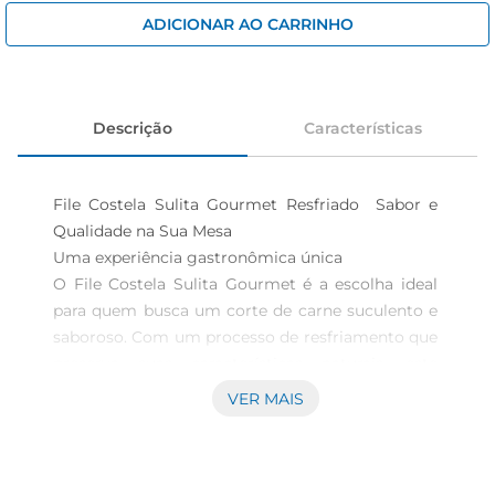
iogurte
ADICIONAR AO CARRINHO
papel higiênico
cerveja
Descrição
Características
File Costela Sulita Gourmet Resfriado  Sabor e 
Qualidade na Sua Mesa

Uma experiência gastronômica única  

O File Costela Sulita Gourmet é a escolha ideal 
para quem busca um corte de carne suculento e 
saboroso. Com um processo de resfriamento que 
preserva suas características naturais, este 
produto é perfeito para preparar pratos que vão 
VER MAIS
impressionar sua família e amigos. Seja em um 
churrasco ou em uma refeição especial, a 
qualidade da carne é garantida, trazendo um 