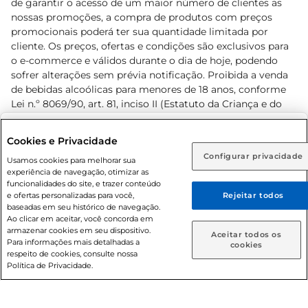
de garantir o acesso de um maior número de clientes as
nossas promoções, a compra de produtos com preços
promocionais poderá ter sua quantidade limitada por
cliente. Os preços, ofertas e condições são exclusivos para
o e-commerce e válidos durante o dia de hoje, podendo
sofrer alterações sem prévia notificação. Proibida a venda
de bebidas alcoólicas para menores de 18 anos, conforme
Lei n.º 8069/90, art. 81, inciso II (Estatuto da Criança e do
Adolescente). Preços e condições exclusivos para o
www.prezunic.com.br
, podendo sofrer alterações sem aviso
Selecione sua região:
Cookies e Privacidade
prévio. O valor mínimo para as compras on-line é de R$
Configurar privacidade
Rio de Janeiro (RJ)
Goiás (GO)
Usamos cookies para melhorar sua
80,00.
experiência de navegação, otimizar as
Ou
funcionalidades do site, e trazer conteúdo
e ofertas personalizadas para você,
Rejeitar todos
Caso queira comprar online, informe como deseja receber
baseadas em seu histórico de navegação.
suas compras:
Ao clicar em aceitar, você concorda em
armazenar cookies em seu dispositivo.
© 2026 Copyright. Todos os direitos
Aceitar todos os
Para informações mais detalhadas a
Entrega em casa
Retire em Loja
cookies
reservados Prezunic.
respeito de cookies, consulte nossa
Política de Privacidade.