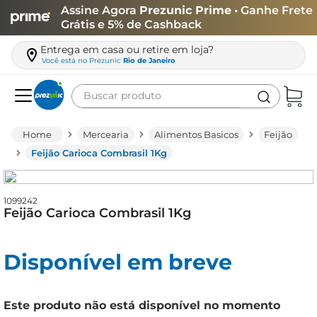
Assine Agora
Prezunic Prime
• Ganhe Frete
Grátis e 5% de Cashback
Entrega em casa ou retire em loja?
Você está no
Prezunic
Rio de Janeiro
Buscar produto
Termos mais buscados
Mercearia
Alimentos Basicos
Feijão
carne
Feijão Carioca Combrasil 1Kg
leite
café
1099242
Feijão Carioca Combrasil 1Kg
queijo
biscoito
Disponível em breve
azeite
arroz
Este produto não está disponível no momento