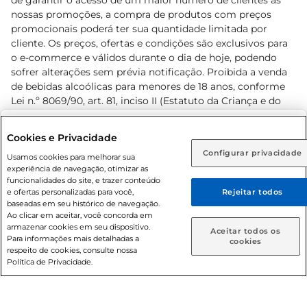
de garantir o acesso de um maior número de clientes as
nossas promoções, a compra de produtos com preços
promocionais poderá ter sua quantidade limitada por
cliente. Os preços, ofertas e condições são exclusivos para
o e-commerce e válidos durante o dia de hoje, podendo
sofrer alterações sem prévia notificação. Proibida a venda
de bebidas alcoólicas para menores de 18 anos, conforme
Lei n.º 8069/90, art. 81, inciso II (Estatuto da Criança e do
Adolescente). Preços e condições exclusivos para o
www.prezunic.com.br
, podendo sofrer alterações sem aviso
Selecione sua região:
Cookies e Privacidade
prévio. O valor mínimo para as compras on-line é de R$
Configurar privacidade
Rio de Janeiro (RJ)
Goiás (GO)
Usamos cookies para melhorar sua
80,00.
experiência de navegação, otimizar as
Ou
funcionalidades do site, e trazer conteúdo
e ofertas personalizadas para você,
Rejeitar todos
Caso queira comprar online, informe como deseja receber
baseadas em seu histórico de navegação.
suas compras:
Ao clicar em aceitar, você concorda em
armazenar cookies em seu dispositivo.
© 2026 Copyright. Todos os direitos
Aceitar todos os
Para informações mais detalhadas a
Entrega em casa
Retire em Loja
cookies
reservados Prezunic.
respeito de cookies, consulte nossa
Política de Privacidade.