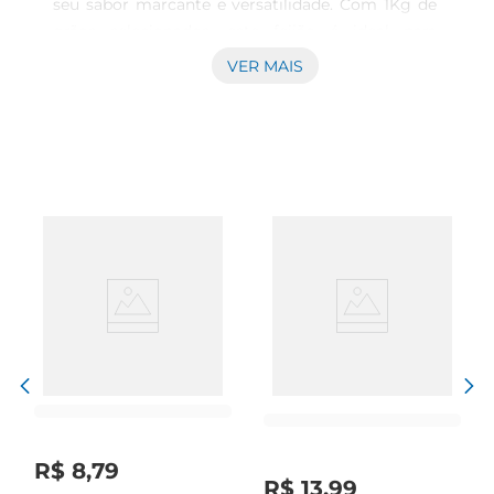
seu sabor marcante e versatilidade. Com 1Kg de 
grãos selecionados, este feijão é ideal para 
preparar pratos tradicionais como feijão tropeiro, 
VER MAIS
caldos e acompanhamentos que fazem parte do 
dia a dia das famílias. A qualidade dos grãos 
garante uma refeição saborosa e nutritiva, 
enriquecendo suas receitas.

Benefícios Nutricionais

Rico em proteínas, fibras e nutrientes, o feijão 
carioca é uma excelente fonte de energia e 
contribui para uma alimentação equilibrada. Seu 
consumo regular auxilia na digestão e no 
controle do colesterol, tornandose uma escolha 
saudável para quem busca manter uma dieta 
nutritiva. Além disso, é uma opção econômica e 
prática para incluir nas refeições, proporcionando 
saciedade e bemestar.

Versatilidade na Cozinha

R$
8
,
79
O Feijão Carioca ComBrasil é perfeito para 
R$
13
,
99