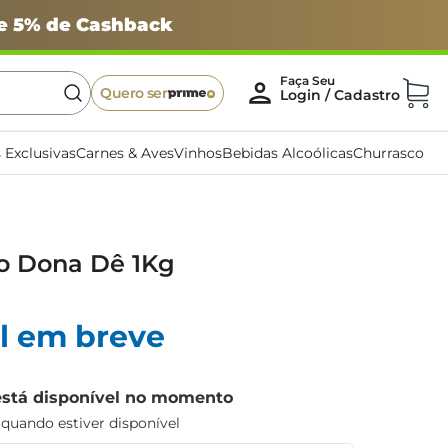
 e 5% de Cashback
Quero ser
 Exclusivas
Carnes & Aves
Vinhos
Bebidas Alcoólicas
Churrasco
co Dona Dê 1Kg
l em breve
está disponível no momento
uando estiver disponível