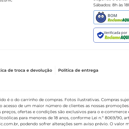
ezunic
Sábados: 8h às 18
ando uma experiência única a cada prato.
tica de troca e devolução
Política de entrega
álido é o do carrinho de compras. Fotos ilustrativas. Compras s
ir o acesso de um maior número de clientes as nossas promoçõe
 preços, ofertas e condições são exclusivos para o e-commerce e
coólicas para menores de 18 anos, conforme Lei n.º 8069/90, art. 
c.com.br
, podendo sofrer alterações sem aviso prévio. O valor 