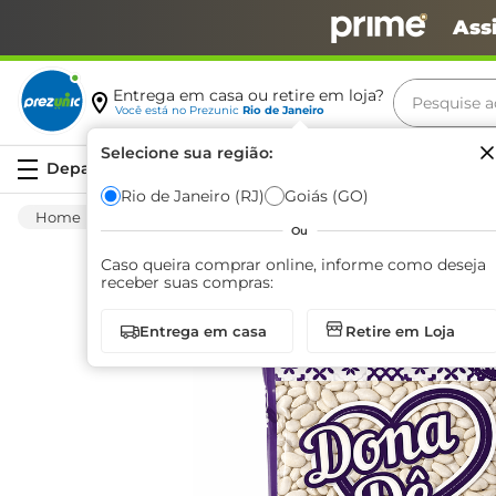
Ass
Pesquise aq
Entrega em casa ou retire em loja?
Você está no
Prezunic
Rio de Janeiro
Termos m
Selecione sua região:
Serviços
carne
Rio de Janeiro (RJ)
Goiás (GO)
Mercearia
Alimentos Basicos
Feijão
leite
Ou
café
Caso queira comprar online, informe como deseja
receber suas compras:
queijo
Entrega em casa
Retire em Loja
arroz
biscoit
azeite
iogurte
papel h