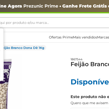
ine Agora
Prezunic Prime
• Ganhe Frete Grátis
ui por produto e/ou marca...
ais buscados
Ofertas Prime
Mais vendidos
Marcas
Feijão Branco Dona Dê 1Kg
1867544
Feijão Bran
Disponíve
o
Este produto não 
Quero que me avisem q
igiênico