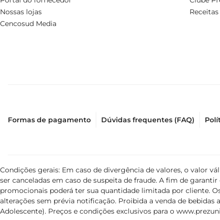
Portal do fornecedor
Clube Pr
respeitam os mais altos padrões de qualidade,proporcion
Nossas lojas
Receitas
Cencosud Media
Formas de pagamento
Dúvidas frequentes (FAQ)
Polí
Condições gerais: Em caso de divergência de valores, o valor v
ser canceladas em caso de suspeita de fraude. A fim de garant
promocionais poderá ter sua quantidade limitada por cliente. Os
alterações sem prévia notificação. Proibida a venda de bebidas al
Adolescente). Preços e condições exclusivos para o
www.prezuni