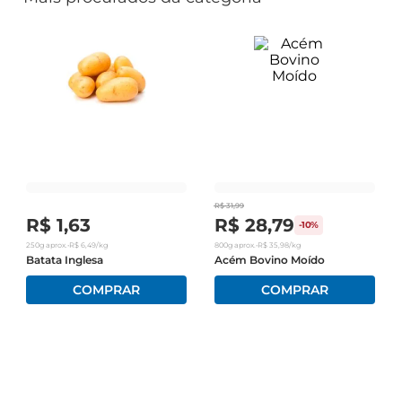
R$
31
,
99
R$
1
,
63
R$
28
,
79
-
10%
250g
aprox.
•
R$
6
,
49
/kg
800g
aprox.
•
R$
35
,
98
/kg
Batata Inglesa
Acém Bovino Moído