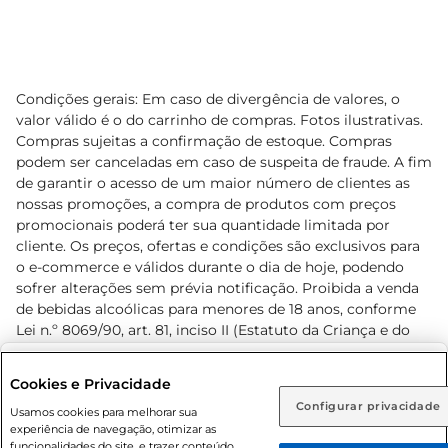
Condições gerais: Em caso de divergência de valores, o
valor válido é o do carrinho de compras. Fotos ilustrativas.
Compras sujeitas a confirmação de estoque. Compras
podem ser canceladas em caso de suspeita de fraude. A fim
de garantir o acesso de um maior número de clientes as
nossas promoções, a compra de produtos com preços
promocionais poderá ter sua quantidade limitada por
cliente. Os preços, ofertas e condições são exclusivos para
o e-commerce e válidos durante o dia de hoje, podendo
sofrer alterações sem prévia notificação. Proibida a venda
de bebidas alcoólicas para menores de 18 anos, conforme
Lei n.º 8069/90, art. 81, inciso II (Estatuto da Criança e do
Adolescente). Preços e condições exclusivos para o
www.prezunic.com.br
, podendo sofrer alterações sem aviso
Selecione sua região:
Cookies e Privacidade
prévio. O valor mínimo para as compras on-line é de R$
Configurar privacidade
Rio de Janeiro (RJ)
Goiás (GO)
Usamos cookies para melhorar sua
80,00.
experiência de navegação, otimizar as
Ou
funcionalidades do site, e trazer conteúdo