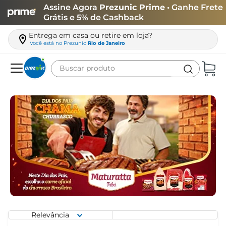
Assine Agora
Prezunic Prime
• Ganhe Frete
Grátis e 5% de Cashback
Entrega em casa ou retire em loja?
Você está no
Prezunic
Rio de Janeiro
Buscar produto
Termos mais buscados
carne
leite
café
queijo
biscoito
azeite
arroz
Relevância