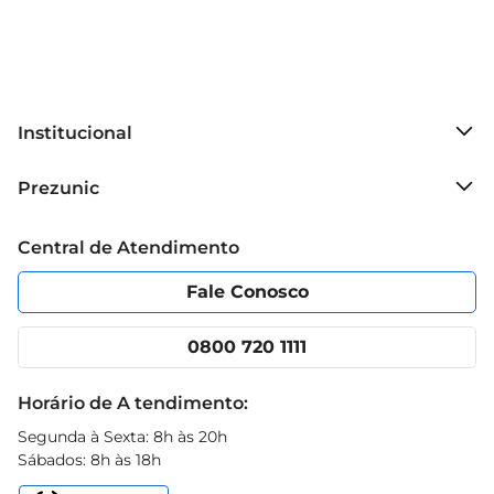
Institucional
Sobre o Prezunic
Prezunic
Grupo Cencosud
Trabalhe conosco
Blog Prezunic
Central de Atendimento
Política de Privacidade
Código de Ética
Portal do fornecedor
Encartes
Fale Conosco
Nossas lojas
App Prezunic
Cencosud Media
Clube Prezunic
0800 720 1111
Receitas
Black Friday
Horário de A tendimento:
Segunda à Sexta: 8h às 20h
Sábados: 8h às 18h