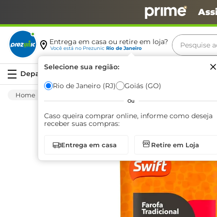
Ass
Pesquise aq
Entrega em casa ou retire em loja?
Você está no
Prezunic
Rio de Janeiro
Termos m
Selecione sua região:
Serviços
carne
Rio de Janeiro (RJ)
Goiás (GO)
Mercearia
Alimentos Basicos
Farinaceos
leite
Ou
café
Caso queira comprar online, informe como deseja
receber suas compras:
queijo
Entrega em casa
Retire em Loja
arroz
biscoit
azeite
iogurte
papel h