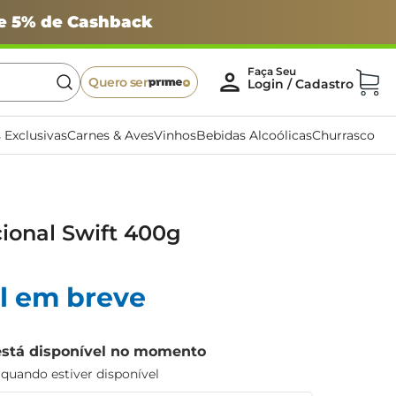
 e 5% de Cashback
Quero ser
 Exclusivas
Carnes & Aves
Vinhos
Bebidas Alcoólicas
Churrasco
cional Swift 400g
l em breve
está disponível no momento
uando estiver disponível