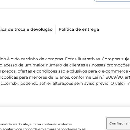
tica de troca e devolução
Política de entrega
álido é o do carrinho de compras. Fotos ilustrativas. Compras s
ir o acesso de um maior número de clientes as nossas promoçõe
 preços, ofertas e condições são exclusivos para o e-commerce e
coólicas para menores de 18 anos, conforme Lei n.º 8069/90, art. 
c.com.br
, podendo sofrer alterações sem aviso prévio. O valor 
Configurar
nalidades do site, e trazer conteúdo e ofertas
 em aceitar, você concorda em armazenar cookies em seu