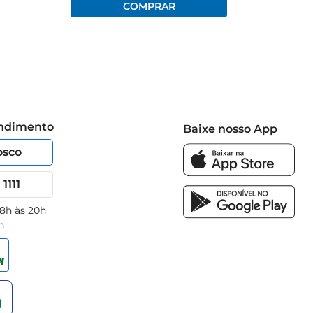
endimento
Baixe nosso App
osco
1111
 8h às 20h
h