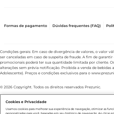
Formas de pagamento
Dúvidas frequentes (FAQ)
Polí
Condições gerais: Em caso de divergência de valores, o valor v
ser canceladas em caso de suspeita de fraude. A fim de garant
promocionais poderá ter sua quantidade limitada por cliente. Os
alterações sem prévia notificação. Proibida a venda de bebidas al
Adolescente). Preços e condições exclusivos para o
www.prezuni
© 2026 Copyright. Todos os direitos reservados Prezunic.
Cookies e Privacidade
Usamos cookies para melhorar sua experiência de navegação, otimizar as funcio
personalizadas para você, baseadas em seu histórico de navegação. Ao clicar