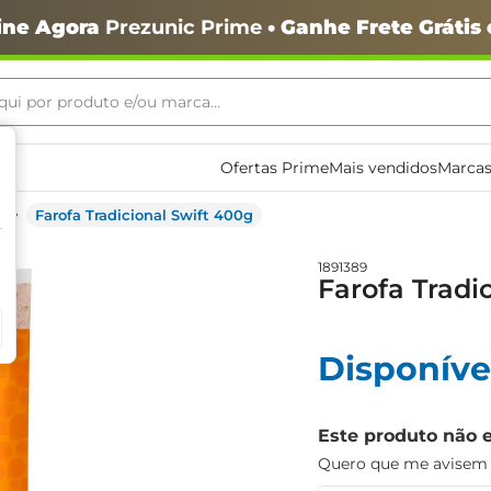
ine Agora
Prezunic Prime
• Ganhe Frete Grátis
ui por produto e/ou marca...
ais buscados
Ofertas Prime
Mais vendidos
Marcas
Farofa Tradicional Swift 400g
1891389
Farofa Tradi
Disponíve
o
Este produto não 
Quero que me avisem q
igiênico