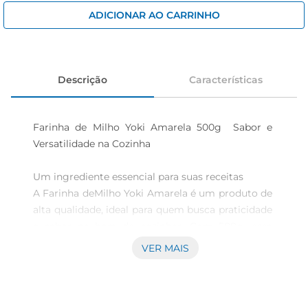
iogurte
ADICIONAR AO CARRINHO
papel higiênico
cerveja
Descrição
Características
Farinha de Milho Yoki Amarela 500g  Sabor e 
Versatilidade na Cozinha

Um ingrediente essencial para suas receitas  

A Farinha deMilho Yoki Amarela é um produto de 
alta qualidade, ideal para quem busca praticidade 
e sabor na hora de cozinhar. Com 500g, essa 
farinha é perfeita para a preparação de uma 
VER MAIS
variedade de pratos, desde polentas e mingaus 
até bolos e pães. Seu sabor característico etextura 
fina garantem resultados incríveis, tornando suas 