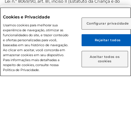
Lei n.º 8069/90, art. 81, inciso II (Estatuto da Criança e do
Adolescente). Preços e condições exclusivos para o
www.prezunic.com.br
, podendo sofrer alterações sem aviso
Selecione sua região:
Cookies e Privacidade
prévio. O valor mínimo para as compras on-line é de R$
Configurar privacidade
Rio de Janeiro (RJ)
Goiás (GO)
Usamos cookies para melhorar sua
80,00.
experiência de navegação, otimizar as
Ou
funcionalidades do site, e trazer conteúdo
e ofertas personalizadas para você,
Rejeitar todos
Caso queira comprar online, informe como deseja receber
baseadas em seu histórico de navegação.
suas compras:
Ao clicar em aceitar, você concorda em
armazenar cookies em seu dispositivo.
© 2026 Copyright. Todos os direitos
Aceitar todos os
Para informações mais detalhadas a
Entrega em casa
Retire em Loja
cookies
reservados Prezunic.
respeito de cookies, consulte nossa
Política de Privacidade.
Cencosud Brasil Comercial SA.CNPJ sob n° 39.346.861/0350-
38 . Sediada na Av. das Nações Unidas, 12.995, 21º andar, CEP:
04.578-000, Bairro Brooklin Paulista, na cidade de São Paulo
- SP.