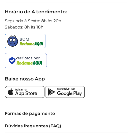
Receitas
novos sabores aos pratos. Aproveite todos os 
Black Friday
Horário de A tendimento:
benefícios que esse ingrediente pode oferecer e 
surpreenda sua família e amigos com receitas 
Segunda à Sexta: 8h às 20h
deliciosas e nutritivas.
Sábados: 8h às 18h
Baixe nosso App
Formas de pagamento
Dúvidas frequentes (FAQ)