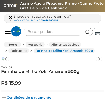
Assine Agora
Prezunic Prime
• Ganhe Frete
Grátis e 5% de Cashback
Entrega em casa ou retire em loja?
Você está no
Prezunic
Rio de Janeiro
Buscar produto
Termos mais buscados
Mercearia
Alimentos Basicos
carne
Farinaceos
Farinha de Milho Yoki Amarela 500g
leite
café
1100454
Farinha de Milho Yoki Amarela 500g
queijo
biscoito
R$
15
,
99
azeite
arroz
Condições de pagamento