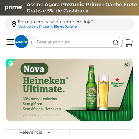
Assine Agora
Prezunic Prime
• Ganhe Frete
Grátis e 5% de Cashback
Entrega em casa ou retire em loja?
Você está no
Prezunic
Rio de Janeiro
Buscar produto
Termos mais buscados
carne
leite
café
queijo
azeite
biscoito
arroz
Relevância