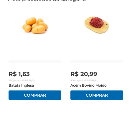
R$
1
,
63
R$
20
,
99
250g
aprox.
•
R$
6
,
49
/kg
500g
aprox.
•
R$
41
,
98
/kg
Batata Inglesa
Acém Bovino Moído