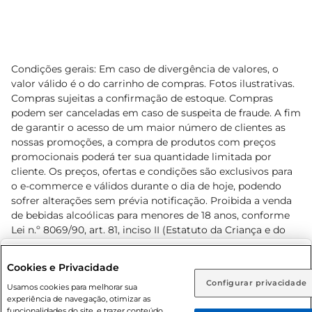
Condições gerais: Em caso de divergência de valores, o
valor válido é o do carrinho de compras. Fotos ilustrativas.
Compras sujeitas a confirmação de estoque. Compras
podem ser canceladas em caso de suspeita de fraude. A fim
de garantir o acesso de um maior número de clientes as
nossas promoções, a compra de produtos com preços
promocionais poderá ter sua quantidade limitada por
cliente. Os preços, ofertas e condições são exclusivos para
o e-commerce e válidos durante o dia de hoje, podendo
sofrer alterações sem prévia notificação. Proibida a venda
de bebidas alcoólicas para menores de 18 anos, conforme
Lei n.º 8069/90, art. 81, inciso II (Estatuto da Criança e do
Adolescente). Preços e condições exclusivos para o
www.prezunic.com.br
, podendo sofrer alterações sem aviso
Selecione sua região:
Cookies e Privacidade
prévio. O valor mínimo para as compras on-line é de R$
Configurar privacidade
Rio de Janeiro (RJ)
Goiás (GO)
Usamos cookies para melhorar sua
80,00.
experiência de navegação, otimizar as
Ou
funcionalidades do site, e trazer conteúdo