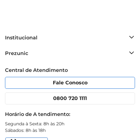
Institucional
Sobre o Prezunic
Prezunic
Grupo Cencosud
Trabalhe conosco
Blog Prezunic
Central de Atendimento
Política de Privacidade
Código de Ética
Portal do fornecedor
Encartes
Fale Conosco
Nossas lojas
App Prezunic
Cencosud Media
Clube Prezunic
0800 720 1111
Receitas
Black Friday
Horário de A tendimento:
Segunda à Sexta: 8h às 20h
Sábados: 8h às 18h