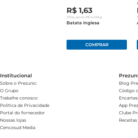
R$
1
,
63
250g
aprox.
•
R$
6
,
49
/kg
Batata Inglesa
Institucional
Prezun
Sobre o Prezunic
Blog Pre
O Grupo
Código d
Trabalhe conosco
Encartes
Política de Privacidade
App Prez
Portal do fornecedor
Clube Pr
Nossas lojas
Receitas
Cencosud Media