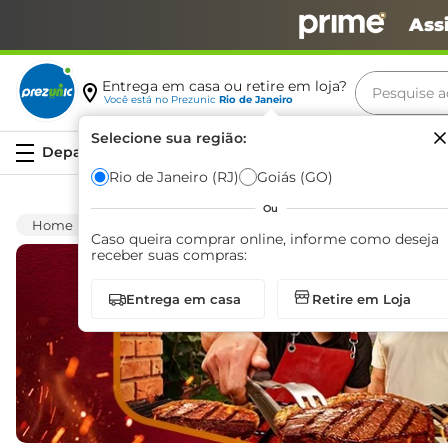
Ass
Pesquise aq
Entrega em casa ou retire em loja?
Você está no
Prezunic
Rio de Janeiro
Termos m
Selecione sua região:
Serviços
carne
Rio de Janeiro (RJ)
Goiás (GO)
leite
Ou
Facilita & Pronto
café
Caso queira comprar online, informe como deseja
receber suas compras:
queijo
Entrega em casa
Retire em Loja
arroz
azeite
biscoit
cerveja
iogurte