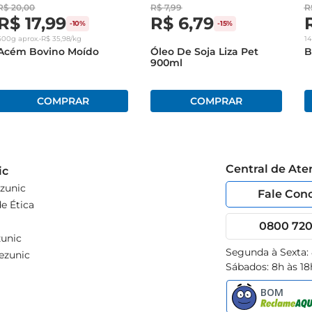
R$
20
,
00
R$
7
,
99
R
R$
17
,
99
R$
6
,
79
-
10%
-
15%
500g
aprox.
•
R$
35
,
98
/kg
1
Acém Bovino Moído
Óleo De Soja Liza Pet
B
900ml
Central de At
ic
zunic
Fale Con
e Ética
0800 720 
unic
Segunda à Sexta:
ezunic
Sábados: 8h às 18