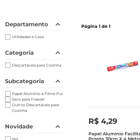
papel h
Departamento
Página
1
de
1
Utilidades e Casa
Categoria
Descartáveis para Cozinha
Subcategoria
Papel Alumínio e Filme Pvc
Saco para Freezer
Outros Descartáveis para
Cozinha
R$
4
,
29
Novidade
Papel Alumínio Facilit
Pronto 30cm X 4 Metr
Yes