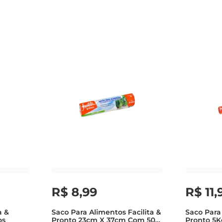
igiênico
R$
8
,
99
R$
11
,
a &
Saco Para Alimentos Facilita &
Saco Para 
os
Pronto 23cm X 37cm Com 50
Pronto 5