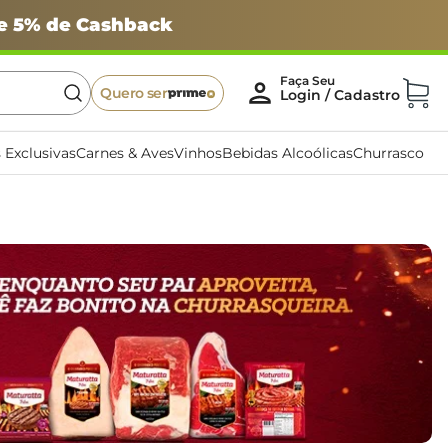
 e 5% de Cashback
Quero ser
 Exclusivas
Carnes & Aves
Vinhos
Bebidas Alcoólicas
Churrasco