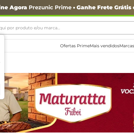
ine Agora
Prezunic Prime
• Ganhe Frete Grátis
ui por produto e/ou marca...
ais buscados
Ofertas Prime
Mais vendidos
Marcas
o