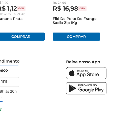
$
1
,
40
R$
24
,
99
R$
1
,
12
R$
16
,
98
-
20%
-
32%
40g
aprox.
•
R$
7
,
99
/kg
anana Prata
Filé De Peito De Frango
Sadia Zip 1Kg
endimento
Baixe nosso App
osco
1111
 8h às 20h
h