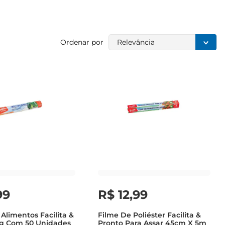
Ordenar por
Relevância
99
R$
12
,
99
Alimentos Facilita &
Filme De Poliéster Facilita &
Kg Com 50 Unidades
Pronto Para Assar 45cm X 5m