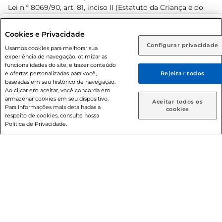
Lei n.º 8069/90, art. 81, inciso II (Estatuto da Criança e do
Adolescente). Preços e condições exclusivos para o
www.prezunic.com.br
, podendo sofrer alterações sem aviso
Selecione sua região:
Cookies e Privacidade
prévio. O valor mínimo para as compras on-line é de R$
Configurar privacidade
Rio de Janeiro (RJ)
Goiás (GO)
Usamos cookies para melhorar sua
80,00.
experiência de navegação, otimizar as
Ou
funcionalidades do site, e trazer conteúdo
e ofertas personalizadas para você,
Rejeitar todos
Caso queira comprar online, informe como deseja receber
baseadas em seu histórico de navegação.
suas compras:
Ao clicar em aceitar, você concorda em
armazenar cookies em seu dispositivo.
© 2026 Copyright. Todos os direitos
Aceitar todos os
Para informações mais detalhadas a
Entrega em casa
Retire em Loja
cookies
reservados Prezunic.
respeito de cookies, consulte nossa
Política de Privacidade.
Cencosud Brasil Comercial SA.CNPJ sob n° 39.346.861/0350-
38 . Sediada na Av. das Nações Unidas, 12.995, 21º andar, CEP:
04.578-000, Bairro Brooklin Paulista, na cidade de São Paulo
- SP.