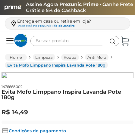
Assine Agora
Prezunic Prime
• Ganhe Frete
Grátis e 5% de Cashback
Entrega em casa ou retire em loja?
Você está no
Prezunic
Rio de Janeiro
Buscar produto
Termos mais buscados
Limpeza
Roupa
Anti Mofo
carne
Evita Mofo Limppano Inspira Lavanda Pote 180g
leite
café
1476668002
Evita Mofo Limppano Inspira Lavanda Pote
queijo
180g
biscoito
R$
14
,
49
azeite
arroz
Condições de pagamento