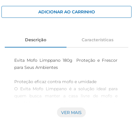
iogurte
papel higiênico
ADICIONAR AO CARRINHO
cerveja
Descrição
Características
Evita Mofo Limppano 180g  Proteção e Frescor 
para Seus Ambientes

Proteção eficaz contra mofo e umidade  

O Evita Mofo Limppano é a solução ideal para 
quem busca manter a casa livre de mofo e 
umidade. Com sua fórmula avançada, este 
produto de 180g atua de forma eficaz, criando 
VER MAIS
uma barreira protetora que previne a formação 
de fungos e bactérias. A presença do aroma de 
lavanda proporciona umtoque de frescor, 