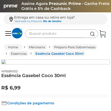
Assine Agora
Prezunic Prime
• Ganhe Frete
Grátis e 5% de Cashback
Entrega em casa ou retire em loja?
Você está no
Prezunic
Rio de Janeiro
Buscar produto
Termos mais buscados
Mercearia
Preparo Para Sobremesas
carne
Essencias
Essência Gasebel Coco 30ml
leite
café
1476581002
Essência Gasebel Coco 30ml
queijo
azeite
R$
6
,
99
biscoito
arroz
Condições de pagamento