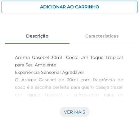
iogurte
ADICIONAR AO CARRINHO
papel higiênico
cerveja
Descrição
Características
Aroma Gasebel 30ml  Coco: Um Toque Tropical 
para Seu Ambiente

Experiência Sensorial Agradável  

O Aroma Gasebel de 30ml com fragrância de 
coco é a escolha perfeita para quem deseja trazer 
um toque tropical e refrescante para os 
ambientes. Com sua essência envolvente, este 
aroma transforma qualquer espaço, criando uma 
VER MAIS
atmosfera acolhedora e relaxante. Ideal para uso 
em salas, quartos ou banheiros, ele proporciona 
uma experiência sensorial que remete a 