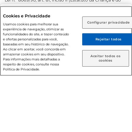
Lei n.º 8069/90, art. 81, inciso II (Estatuto da Criança e do
Adolescente). Preços e condições exclusivos para o
www.prezunic.com.br
, podendo sofrer alterações sem aviso
Selecione sua região:
Cookies e Privacidade
prévio. O valor mínimo para as compras on-line é de R$
Configurar privacidade
Rio de Janeiro (RJ)
Goiás (GO)
Usamos cookies para melhorar sua
80,00.
experiência de navegação, otimizar as
Ou
funcionalidades do site, e trazer conteúdo
e ofertas personalizadas para você,
Rejeitar todos
Caso queira comprar online, informe como deseja receber
baseadas em seu histórico de navegação.
suas compras:
Ao clicar em aceitar, você concorda em
armazenar cookies em seu dispositivo.
© 2026 Copyright. Todos os direitos
Aceitar todos os
Para informações mais detalhadas a
Entrega em casa
Retire em Loja
cookies
reservados Prezunic.
respeito de cookies, consulte nossa
Política de Privacidade.
Cencosud Brasil Comercial SA.CNPJ sob n° 39.346.861/0350-
38 . Sediada na Av. das Nações Unidas, 12.995, 21º andar, CEP:
04.578-000, Bairro Brooklin Paulista, na cidade de São Paulo
- SP.