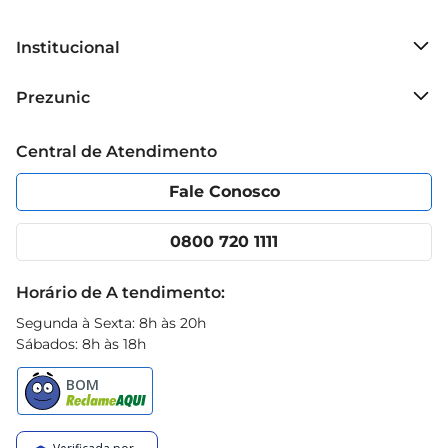
Institucional
Sobre o Prezunic
Prezunic
Grupo Cencosud
Trabalhe conosco
Blog Prezunic
Central de Atendimento
Política de Privacidade
Código de Ética
Portal do fornecedor
Encartes
Fale Conosco
Nossas lojas
App Prezunic
Cencosud Media
Clube Prezunic
0800 720 1111
Receitas
Black Friday
Horário de A tendimento:
Segunda à Sexta: 8h às 20h
Sábados: 8h às 18h