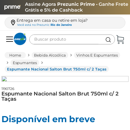
Assine Agora
Prezunic Prime
• Ganhe Frete
Grátis e 5% de Cashback
Entrega em casa ou retire em loja?
Você está no
Prezunic
Rio de Janeiro
Buscar produto
Termos mais buscados
Bebida Alcoólica
Vinhos E Espumantes
carne
Espumantes
Espumante Nacional Salton Brut 750ml c/ 2 Taças
leite
café
1190726
queijo
Espumante Nacional Salton Brut 750ml c/ 2
Taças
azeite
biscoito
Disponível em breve
arroz