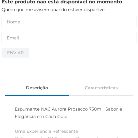
iogurte
Este produto não está disponível no momento
Quero que me avisem quando estiver disponível
papel higiênico
cerveja
ENVIAR
Descrição
Características
Espumante NAC Aurora Prosecco 750ml  Sabor e 
Elegância em Cada Gole

Uma Experiência Refrescante
