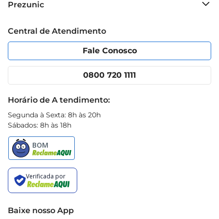
Prezunic
pratos à base de frutos do mar para uma 
Grupo Cencosud
combinação perfeita.
Trabalhe conosco
Blog Prezunic
Central de Atendimento
Política de Privacidade
Código de Ética
Portal do fornecedor
Encartes
Fale Conosco
Nossas lojas
App Prezunic
Cencosud Media
Clube Prezunic
0800 720 1111
Receitas
Black Friday
Horário de A tendimento:
Segunda à Sexta: 8h às 20h
Sábados: 8h às 18h
Baixe nosso App