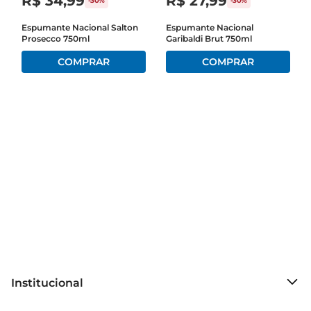
R$
34
,
99
R$
27
,
99
-
30%
-
30%
sobremesas.

Espumante Nacional Salton
Espumante Nacional
Prosecco 750ml
Garibaldi Brut 750ml
Ideal para Diversas Ocasiões

O Espumante NAC Aurora Prosecco é uma 
excelente escolha para diversas ocasiões. Seja 
para um brunch descontraído, um jantar 
romântico ou umacelebração com amigos, ele se 
adapta a qualquer momento. Sua apresentação 
elegante em garrafa de 750ml também o torna 
um presente sofisticado para quem aprecia bons 
vinhos.

Recomendações de Serviço

Para aproveitar ao máximo as características 
deste espumante,recomendase servilo bem 
gelado, entre 6°C e 8°C. Utilize taças apropriadas 
para espumantes, que ajudam a preservar as 
Institucional
borbulhas e aintensificar os aromas. Experimente 
acompanhálo com canapés, saladas frescas ou 
Sobre o Prezunic