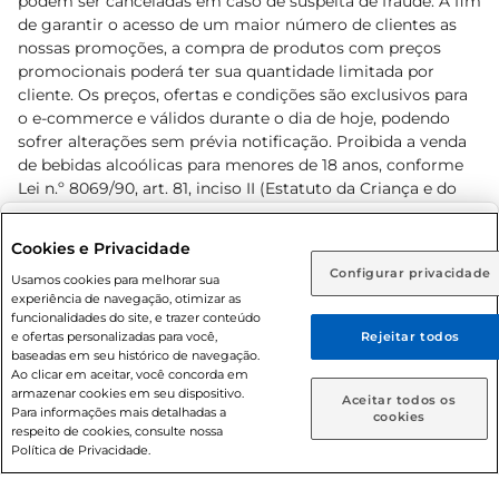
podem ser canceladas em caso de suspeita de fraude. A fim
de garantir o acesso de um maior número de clientes as
nossas promoções, a compra de produtos com preços
promocionais poderá ter sua quantidade limitada por
cliente. Os preços, ofertas e condições são exclusivos para
o e-commerce e válidos durante o dia de hoje, podendo
sofrer alterações sem prévia notificação. Proibida a venda
de bebidas alcoólicas para menores de 18 anos, conforme
Lei n.º 8069/90, art. 81, inciso II (Estatuto da Criança e do
Adolescente). Preços e condições exclusivos para o
www.prezunic.com.br
, podendo sofrer alterações sem aviso
Selecione sua região:
Cookies e Privacidade
prévio. O valor mínimo para as compras on-line é de R$
Configurar privacidade
Rio de Janeiro (RJ)
Goiás (GO)
Usamos cookies para melhorar sua
80,00.
experiência de navegação, otimizar as
Ou
funcionalidades do site, e trazer conteúdo
e ofertas personalizadas para você,
Rejeitar todos
Caso queira comprar online, informe como deseja receber
baseadas em seu histórico de navegação.
suas compras:
Ao clicar em aceitar, você concorda em
armazenar cookies em seu dispositivo.
© 2026 Copyright. Todos os direitos
Aceitar todos os
Para informações mais detalhadas a
Entrega em casa
Retire em Loja
cookies
reservados Prezunic.
respeito de cookies, consulte nossa
Política de Privacidade.