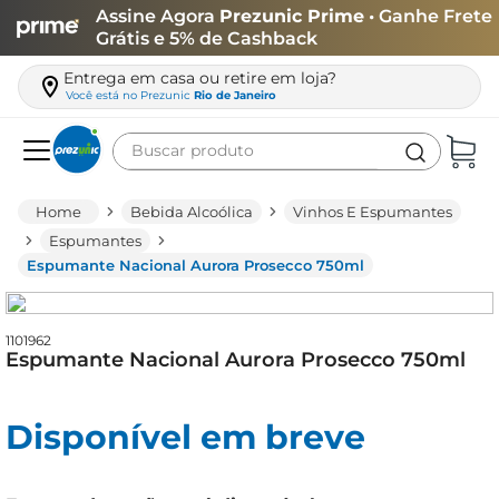
Assine Agora
Prezunic Prime
• Ganhe Frete
Grátis e 5% de Cashback
Entrega em casa ou retire em loja?
Você está no
Prezunic
Rio de Janeiro
Buscar produto
Termos mais buscados
Bebida Alcoólica
Vinhos E Espumantes
carne
Espumantes
Espumante Nacional Aurora Prosecco 750ml
leite
café
1101962
queijo
Espumante Nacional Aurora Prosecco 750ml
biscoito
azeite
Disponível em breve
arroz