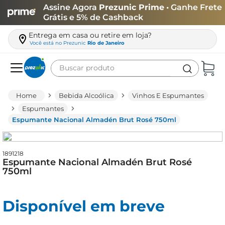
Assine Agora
Prezunic Prime
• Ganhe Frete
Grátis e 5% de Cashback
Entrega em casa ou retire em loja?
Você está no
Prezunic
Rio de Janeiro
Buscar produto
Termos mais buscados
Bebida Alcoólica
Vinhos E Espumantes
carne
Espumantes
Espumante Nacional Almadén Brut Rosé 750ml
leite
café
1891218
queijo
Espumante Nacional Almadén Brut Rosé
750ml
arroz
azeite
Disponível em breve
biscoito