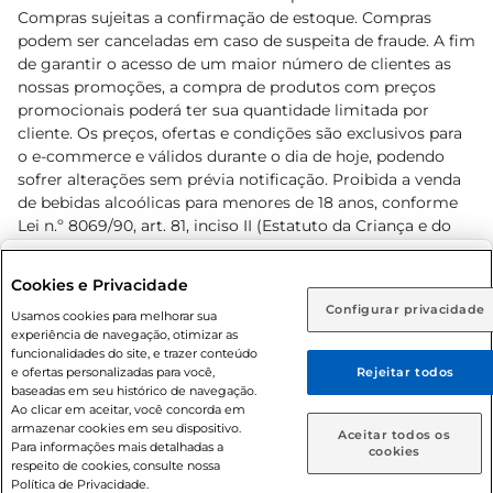
Compras sujeitas a confirmação de estoque. Compras
podem ser canceladas em caso de suspeita de fraude. A fim
de garantir o acesso de um maior número de clientes as
nossas promoções, a compra de produtos com preços
promocionais poderá ter sua quantidade limitada por
cliente. Os preços, ofertas e condições são exclusivos para
o e-commerce e válidos durante o dia de hoje, podendo
sofrer alterações sem prévia notificação. Proibida a venda
de bebidas alcoólicas para menores de 18 anos, conforme
Lei n.º 8069/90, art. 81, inciso II (Estatuto da Criança e do
Adolescente). Preços e condições exclusivos para o
www.prezunic.com.br
, podendo sofrer alterações sem aviso
Selecione sua região:
Cookies e Privacidade
prévio. O valor mínimo para as compras on-line é de R$
Configurar privacidade
Rio de Janeiro (RJ)
Goiás (GO)
Usamos cookies para melhorar sua
80,00.
experiência de navegação, otimizar as
Ou
funcionalidades do site, e trazer conteúdo
e ofertas personalizadas para você,
Rejeitar todos
Caso queira comprar online, informe como deseja receber
baseadas em seu histórico de navegação.
suas compras:
Ao clicar em aceitar, você concorda em
armazenar cookies em seu dispositivo.
© 2026 Copyright. Todos os direitos
Aceitar todos os
Para informações mais detalhadas a
Entrega em casa
Retire em Loja
cookies
reservados Prezunic.
respeito de cookies, consulte nossa
Política de Privacidade.