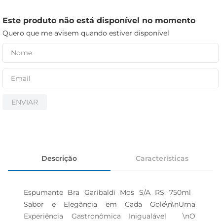
cerveja
iogurte
Este produto não está disponível no momento
Quero que me avisem quando estiver disponível
papel higiênico
ENVIAR
Descrição
Características
Espumante Bra Garibaldi Mos S/A RS 750ml  
Sabor e Elegância em Cada Gole\n\nUma 
Experiência Gastronômica Inigualável  \nO 