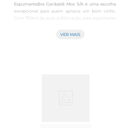
EspumanteBra Garibaldi Mos S/A é uma escolha 
excepcional para quem aprecia um bom vinho. 
Com 750ml de pura sofisticação, este espumante 
é ideal para acompanhar momentos especiais, 
seja em celebrações ou em um jantar romântico. 
VER MAIS
Seu sabor marcante e refrescante promete 
agradar até os paladares mais 
exigentes.\n\nCaracterísticas e Notas de 
Degustação  \nEste espumante apresenta uma 
coloração amarelo palha com reflexos 
esverdeados, que já revela sua frescura. No nariz, 
notas frutadas de maçã verde e pêssego se 
destacam, seguidas por um leve toque floral que 
enriquece a experiência. Ao paladar, a 
efervescência é delicada e envolvente, 
proporcionando um final agradável e persistente. 
É um espumante que combina leveza e 
complexidade, tornandose uma excelente escolha 
para diversas ocasiões.\n\nHarmonização Perfeita 