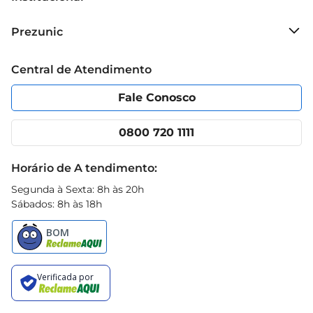
Sobre o Prezunic
Prezunic
Grupo Cencosud
Trabalhe conosco
Blog Prezunic
Central de Atendimento
Política de Privacidade
Código de Ética
Portal do fornecedor
Encartes
Fale Conosco
Nossas lojas
App Prezunic
Cencosud Media
Clube Prezunic
0800 720 1111
Receitas
Black Friday
Horário de A tendimento:
Segunda à Sexta: 8h às 20h
Sábados: 8h às 18h