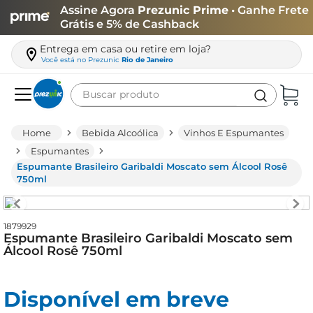
Assine Agora
Prezunic Prime
• Ganhe Frete
Grátis e 5% de Cashback
Entrega em casa ou retire em loja?
Você está no
Prezunic
Rio de Janeiro
Buscar produto
Termos mais buscados
Bebida Alcoólica
Vinhos E Espumantes
carne
Espumantes
Espumante Brasileiro Garibaldi Moscato sem Álcool Rosê
leite
750ml
café
queijo
1879929
Espumante Brasileiro Garibaldi Moscato sem
arroz
Álcool Rosê 750ml
azeite
biscoito
Disponível em breve