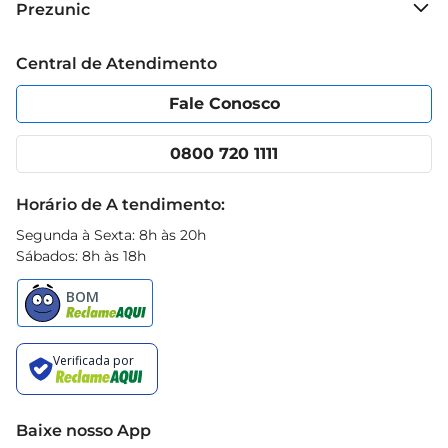
Prezunic
Grupo Cencosud
Trabalhe conosco
Blog Prezunic
Central de Atendimento
Política de Privacidade
Código de Ética
Portal do fornecedor
Encartes
Fale Conosco
Nossas lojas
App Prezunic
Cencosud Media
Clube Prezunic
0800 720 1111
Receitas
Black Friday
Horário de A tendimento:
Segunda à Sexta: 8h às 20h
Sábados: 8h às 18h
Baixe nosso App