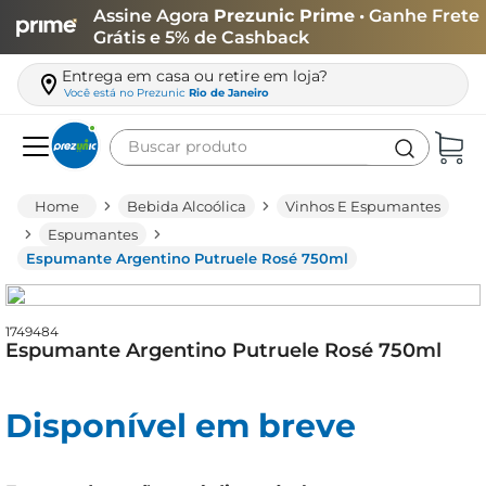
Assine Agora
Prezunic Prime
• Ganhe Frete
Grátis e 5% de Cashback
Entrega em casa ou retire em loja?
Você está no
Prezunic
Rio de Janeiro
Buscar produto
Termos mais buscados
Bebida Alcoólica
Vinhos E Espumantes
carne
Espumantes
Espumante Argentino Putruele Rosé 750ml
leite
café
1749484
queijo
Espumante Argentino Putruele Rosé 750ml
azeite
biscoito
Disponível em breve
arroz