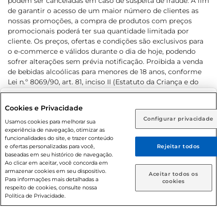
podem ser canceladas em caso de suspeita de fraude. A fim
de garantir o acesso de um maior número de clientes as
nossas promoções, a compra de produtos com preços
promocionais poderá ter sua quantidade limitada por
cliente. Os preços, ofertas e condições são exclusivos para
o e-commerce e válidos durante o dia de hoje, podendo
sofrer alterações sem prévia notificação. Proibida a venda
de bebidas alcoólicas para menores de 18 anos, conforme
Lei n.º 8069/90, art. 81, inciso II (Estatuto da Criança e do
Adolescente). Preços e condições exclusivos para o
www.prezunic.com.br
, podendo sofrer alterações sem aviso
Selecione sua região:
Cookies e Privacidade
prévio. O valor mínimo para as compras on-line é de R$
Configurar privacidade
Rio de Janeiro (RJ)
Goiás (GO)
Usamos cookies para melhorar sua
80,00.
experiência de navegação, otimizar as
Ou
funcionalidades do site, e trazer conteúdo
e ofertas personalizadas para você,
Rejeitar todos
Caso queira comprar online, informe como deseja receber
baseadas em seu histórico de navegação.
suas compras:
Ao clicar em aceitar, você concorda em
armazenar cookies em seu dispositivo.
© 2026 Copyright. Todos os direitos
Aceitar todos os
Para informações mais detalhadas a
Entrega em casa
Retire em Loja
cookies
reservados Prezunic.
respeito de cookies, consulte nossa
Política de Privacidade.