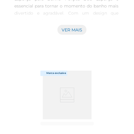
essencial para tornar o momento do banho mais 
divertido e agradável. Com um design que 
remete ao personagem querido das crianças, 
essa esponja proporciona uma experiência lúdica 
VER MAIS
e envolvente, promovendo a higiene de forma 
prazerosa. \n\nQualidade e Funcionalidade  
\nFabricada pela renomada marca Ponjita, a 
esponja é composta por materiais de alta 
qualidade, que garantem durabilidade e eficiência 
na hora da limpeza. Sua textura suave é ideal para 
todos os tipos de pele, facilitando a aplicação de 
sabonetes e géis de banho. O formato 
ergonomicamente projetado torna o uso ainda 
mais confortável, permitindo uma limpeza 
eficiente em todas as partes do corpo. 
\n\nEstímulo à Criatividade  \nNeste acessório, a 
diversão é garantida Ao tornar a hora do banho 
mais animada, a Esponja Bob Esponja incentiva a 