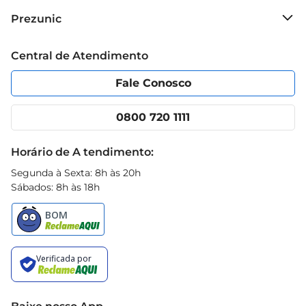
Sobre o Prezunic
Prezunic
Grupo Cencosud
Trabalhe conosco
Blog Prezunic
Central de Atendimento
Política de Privacidade
Código de Ética
Portal do fornecedor
Encartes
Fale Conosco
Nossas lojas
App Prezunic
Cencosud Media
Clube Prezunic
0800 720 1111
Receitas
Black Friday
Horário de A tendimento:
Segunda à Sexta: 8h às 20h
Sábados: 8h às 18h