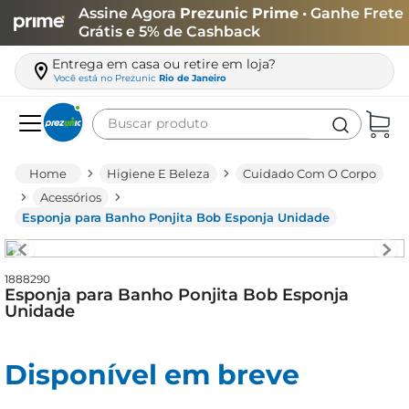
Assine Agora
Prezunic Prime
• Ganhe Frete
Grátis e 5% de Cashback
Entrega em casa ou retire em loja?
Você está no
Prezunic
Rio de Janeiro
Buscar produto
Termos mais buscados
Higiene E Beleza
Cuidado Com O Corpo
carne
Acessórios
Esponja para Banho Ponjita Bob Esponja Unidade
leite
café
1888290
queijo
Esponja para Banho Ponjita Bob Esponja
Unidade
biscoito
azeite
Disponível em breve
arroz