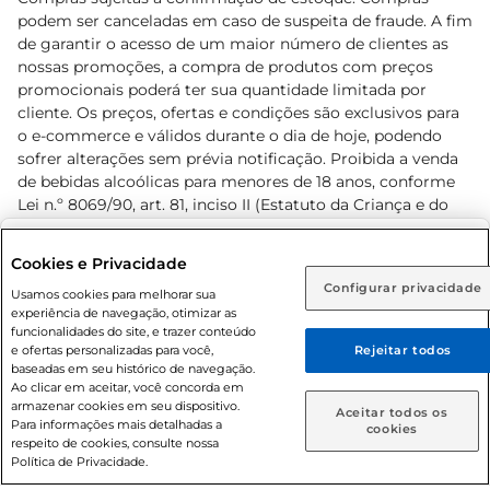
podem ser canceladas em caso de suspeita de fraude. A fim
de garantir o acesso de um maior número de clientes as
nossas promoções, a compra de produtos com preços
promocionais poderá ter sua quantidade limitada por
cliente. Os preços, ofertas e condições são exclusivos para
o e-commerce e válidos durante o dia de hoje, podendo
sofrer alterações sem prévia notificação. Proibida a venda
de bebidas alcoólicas para menores de 18 anos, conforme
Lei n.º 8069/90, art. 81, inciso II (Estatuto da Criança e do
Adolescente). Preços e condições exclusivos para o
www.prezunic.com.br
, podendo sofrer alterações sem aviso
Selecione sua região:
Cookies e Privacidade
prévio. O valor mínimo para as compras on-line é de R$
Configurar privacidade
Rio de Janeiro (RJ)
Goiás (GO)
Usamos cookies para melhorar sua
80,00.
experiência de navegação, otimizar as
Ou
funcionalidades do site, e trazer conteúdo
e ofertas personalizadas para você,
Rejeitar todos
Caso queira comprar online, informe como deseja receber
baseadas em seu histórico de navegação.
suas compras:
Ao clicar em aceitar, você concorda em
armazenar cookies em seu dispositivo.
© 2026 Copyright. Todos os direitos
Aceitar todos os
Para informações mais detalhadas a
Entrega em casa
Retire em Loja
cookies
reservados Prezunic.
respeito de cookies, consulte nossa
Política de Privacidade.