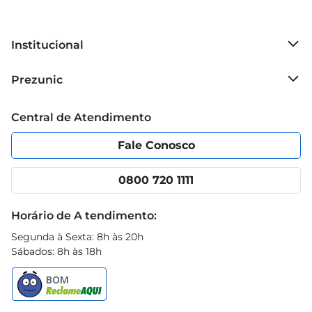
Institucional
Sobre o Prezunic
Prezunic
Grupo Cencosud
Trabalhe conosco
Blog Prezunic
Central de Atendimento
Política de Privacidade
Código de Ética
Portal do fornecedor
Encartes
Fale Conosco
Nossas lojas
App Prezunic
Cencosud Media
Clube Prezunic
0800 720 1111
Receitas
Black Friday
Horário de A tendimento:
Segunda à Sexta: 8h às 20h
Sábados: 8h às 18h