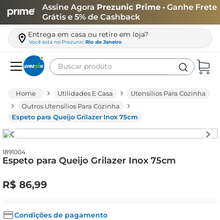
Assine Agora
Prezunic Prime
• Ganhe Frete
Grátis e 5% de Cashback
Entrega em casa ou retire em loja?
Você está no
Prezunic
Rio de Janeiro
Buscar produto
Termos mais buscados
Utilidades E Casa
Utensílios Para Cozinha
carne
Outros Utensílios Para Cozinha
Espeto para Queijo Grilazer Inox 75cm
leite
café
queijo
1891004
Espeto para Queijo Grilazer Inox 75cm
biscoito
R$
86
,
99
azeite
arroz
Condições de pagamento