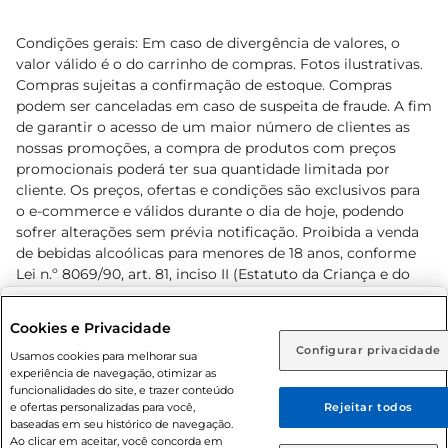
Condições gerais: Em caso de divergência de valores, o
valor válido é o do carrinho de compras. Fotos ilustrativas.
Compras sujeitas a confirmação de estoque. Compras
podem ser canceladas em caso de suspeita de fraude. A fim
de garantir o acesso de um maior número de clientes as
nossas promoções, a compra de produtos com preços
promocionais poderá ter sua quantidade limitada por
cliente. Os preços, ofertas e condições são exclusivos para
o e-commerce e válidos durante o dia de hoje, podendo
sofrer alterações sem prévia notificação. Proibida a venda
de bebidas alcoólicas para menores de 18 anos, conforme
Lei n.º 8069/90, art. 81, inciso II (Estatuto da Criança e do
Adolescente). Preços e condições exclusivos para o
www.prezunic.com.br
, podendo sofrer alterações sem aviso
Selecione sua região:
Cookies e Privacidade
prévio. O valor mínimo para as compras on-line é de R$
Configurar privacidade
Rio de Janeiro (RJ)
Goiás (GO)
Usamos cookies para melhorar sua
80,00.
experiência de navegação, otimizar as
Ou
funcionalidades do site, e trazer conteúdo
e ofertas personalizadas para você,
Rejeitar todos
Caso queira comprar online, informe como deseja receber
baseadas em seu histórico de navegação.
suas compras:
Ao clicar em aceitar, você concorda em