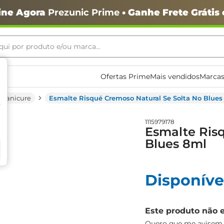
ine Agora
Prezunic Prime
• Ganhe Frete Grátis
ui por produto e/ou marca...
ais buscados
Ofertas Prime
Mais vendidos
Marcas
Manicure
Esmalte Risqué Cremoso Natural Se Solta No Blues
1115979178
Esmalte Risq
Blues 8ml
o
Disponíve
Este produto não 
igiênico
Quero que me avisem q