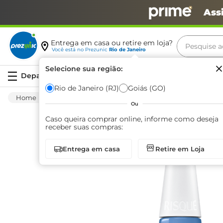
Ass
Pesquise aq
Entrega em casa ou retire em loja?
Você está no
Prezunic
Rio de Janeiro
Termos m
Selecione sua região:
Serviços
carne
Rio de Janeiro (RJ)
Goiás (GO)
Higiene E Beleza
Cuidado Com O Corpo
leite
Ou
café
Caso queira comprar online, informe como deseja
receber suas compras:
queijo
Entrega em casa
Retire em Loja
biscoit
azeite
arroz
iogurte
papel h