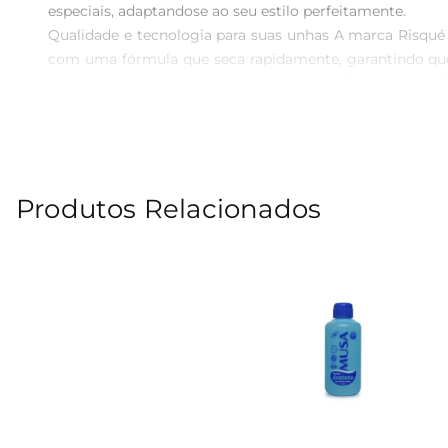
especiais, adaptandose ao seu estilo perfeitamente.

Qualidade e tecnologia para suas unhas A marca Risqué 
com uma fórmula que seca rapidamente, garantindo que 
aplicação, permitindo um acabamento uniforme e sem fal
Experiência na manicure ideal Para quem busca um es
destaca. Seu frasco de 8 ml é prático e fácil de armazen
linha da Risqué é amplamente reconhecida por atender a d
Produtos Relacionados