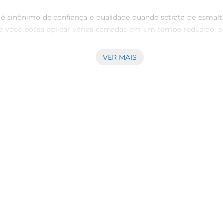
é sinônimo de confiança e qualidade quando setrata de esmalt
você possa aplicar várias camadas em um tempo reduzido, sem 
has. Além disso, promove um brilho intenso que se mantém ao 
malte que não apenas embeleza, mas também proporciona um cu
VER MAIS
ar, além de ser ideal para levar na bolsa, garantindo que você
iferentes estilos, e este esmalte não é exceção, convidando voc