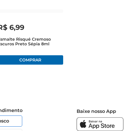
R$
6
,
99
Esmalte Risqué Cremoso
scuros Preto Sépia 8ml
endimento
Baixe nosso App
osco