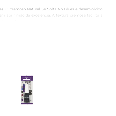
es. O cremoso Natural Se Solta No Blues é desenvolvido 
abrir mão da excelência. A textura cremosa facilita a 
longo dos dias.

idado especial às unhas, o Esmalte Risqué Cremosose 
 esteja sempre pronta para um retoque quando precisar. A 
ê a expressar sua individualidade com cada aplicação.