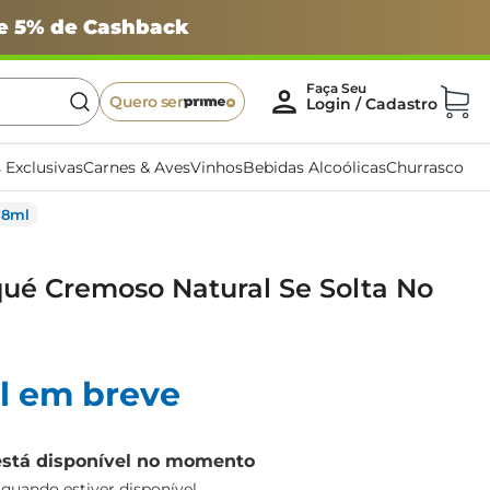
 e 5% de Cashback
Quero ser
 Exclusivas
Carnes & Aves
Vinhos
Bebidas Alcoólicas
Churrasco
 8ml
ué Cremoso Natural Se Solta No
l em breve
está disponível no momento
uando estiver disponível