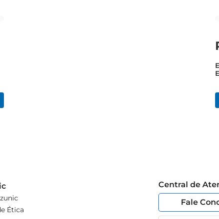
E
Central de At
ic
zunic
Fale Con
e Ética