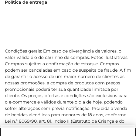
Política de entrega
Condições gerais: Em caso de divergência de valores, o
valor válido é o do carrinho de compras. Fotos ilustrativas.
Compras sujeitas a confirmação de estoque. Compras
podem ser canceladas em caso de suspeita de fraude. A fim
de garantir o acesso de um maior número de clientes as
nossas promoções, a compra de produtos com preços
promocionais poderá ter sua quantidade limitada por
cliente. Os preços, ofertas e condições são exclusivos para
o e-commerce e válidos durante o dia de hoje, podendo
sofrer alterações sem prévia notificação. Proibida a venda
de bebidas alcoólicas para menores de 18 anos, conforme
Lei n.º 8069/90, art. 81, inciso II (Estatuto da Criança e do
Adolescente). Preços e condições exclusivos para o
www.prezunic.com.br
, podendo sofrer alterações sem aviso
Selecione sua região: