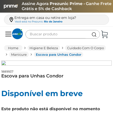
Assine Agora
Prezunic Prime
• Ganhe Frete
Grátis e 5% de Cashback
Entrega em casa ou retire em loja?
Você está no
Prezunic
Rio de Janeiro
Buscar produto
Termos mais buscados
Higiene E Beleza
Cuidado Com O Corpo
carne
Manicure
Escova para Unhas Condor
leite
café
1889937
Escova para Unhas Condor
queijo
arroz
Disponível em breve
azeite
biscoito
Este produto não está disponível no momento