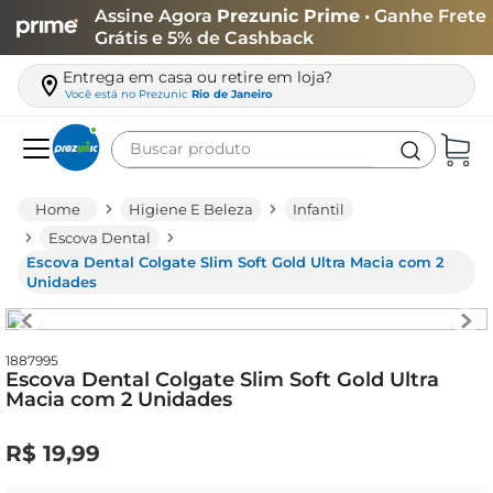
Assine Agora
Prezunic Prime
• Ganhe Frete
Grátis e 5% de Cashback
Entrega em casa ou retire em loja?
Você está no
Prezunic
Rio de Janeiro
Buscar produto
Termos mais buscados
Higiene E Beleza
Infantil
carne
Escova Dental
Escova Dental Colgate Slim Soft Gold Ultra Macia com 2
leite
Unidades
café
queijo
1887995
Escova Dental Colgate Slim Soft Gold Ultra
arroz
Macia com 2 Unidades
biscoito
R$
19
,
99
azeite