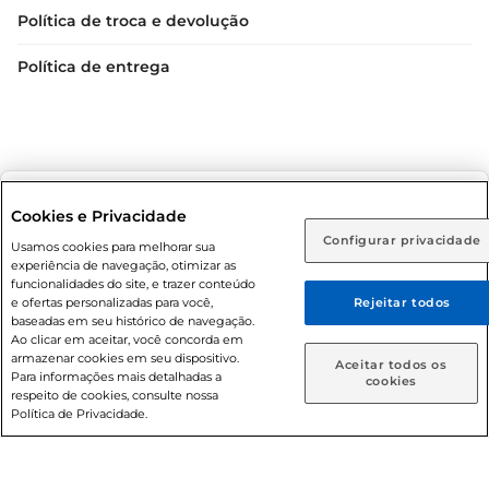
Política de troca e devolução
Política de entrega
Selecione sua região:
Cookies e Privacidade
Condições gerais: Em caso de divergência de valores, o
Configurar privacidade
Rio de Janeiro (RJ)
Goiás (GO)
Usamos cookies para melhorar sua
valor válido é o do carrinho de compras. Fotos ilustrativas.
experiência de navegação, otimizar as
Ou
funcionalidades do site, e trazer conteúdo
Compras sujeitas a confirmação de estoque. Compras
e ofertas personalizadas para você,
Rejeitar todos
podem ser canceladas em caso de suspeita de fraude. A fim
Caso queira comprar online, informe como deseja receber
baseadas em seu histórico de navegação.
suas compras:
de garantir o acesso de um maior número de clientes as
Ao clicar em aceitar, você concorda em
nossas promoções, a compra de produtos com preços
armazenar cookies em seu dispositivo.
Aceitar todos os
Para informações mais detalhadas a
promocionais poderá ter sua quantidade limitada por
Entrega em casa
Retire em Loja
cookies
respeito de cookies, consulte nossa
cliente. Os preços, ofertas e condições são exclusivos para
Política de Privacidade.
o e-commerce e válidos durante o dia de hoje, podendo
sofrer alterações sem prévia notificação. Proibida a venda
de bebidas alcoólicas para menores de 18 anos, conforme