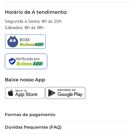
Receitas
rápida.

Black Friday
Horário de A tendimento:
Com a ervilha Bonduelle Tradicional, você 
garante qualidade e sabor em suas refeições, 
Segunda à Sexta: 8h às 20h
Sábados: 8h às 18h
tornando cada prato mais nutritivo e delicioso.
Baixe nosso App
Formas de pagamento
Dúvidas frequentes (FAQ)