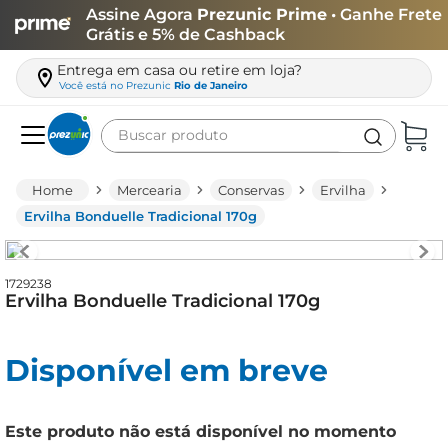
Assine Agora
Prezunic Prime
• Ganhe Frete
Grátis e 5% de Cashback
Entrega em casa ou retire em loja?
Você está no
Prezunic
Rio de Janeiro
Buscar produto
Termos mais buscados
Mercearia
Conservas
Ervilha
carne
Ervilha Bonduelle Tradicional 170g
leite
café
1729238
Ervilha Bonduelle Tradicional 170g
queijo
biscoito
Disponível em breve
azeite
arroz
Este produto não está disponível no momento