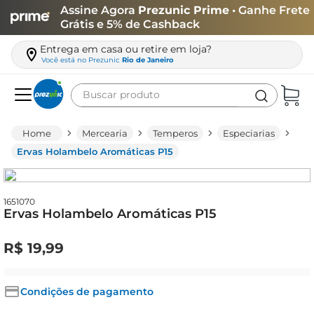
Assine Agora
Prezunic Prime
• Ganhe Frete
Grátis e 5% de Cashback
Entrega em casa ou retire em loja?
Você está no
Prezunic
Rio de Janeiro
Buscar produto
Termos mais buscados
Mercearia
Temperos
Especiarias
carne
Ervas Holambelo Aromáticas P15
leite
café
1651070
Ervas Holambelo Aromáticas P15
queijo
arroz
R$
19
,
99
biscoito
azeite
Condições de pagamento