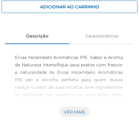
iogurte
ADICIONAR AO CARRINHO
papel higiênico
cerveja
Descrição
Características
Ervas Holambelo Aromáticas P15  Sabor e Aroma 
da Natureza Intensifique seus pratos com frescor 
e naturalidade As Ervas Holambelo Aromáticas 
P15 são a escolha perfeita para quem busca 
realçar o sabor de suas receitas com ingredientes 
de qualidade. Na categoria de especiarias, estas 
ervas são cuidadosamente selecionadas para 
proporcionar um aroma intenso e um toque 
VER MAIS
especial em cada preparação. Aromatização e 
versatilidade O uso de ervas aromáticas é uma 
tradição na culinária, e com as Ervas Holambelo, 