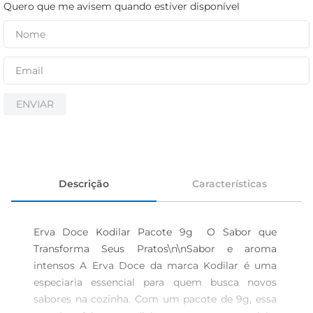
cerveja
Quero que me avisem quando estiver disponível
iogurte
papel higiênico
ENVIAR
Descrição
Características
Erva Doce Kodilar Pacote 9g  O Sabor que 
Transforma Seus Pratos\n\nSabor e aroma 
intensos A Erva Doce da marca Kodilar é uma 
especiaria essencial para quem busca novos 
sabores na cozinha. Com um pacote de 9g, essa 