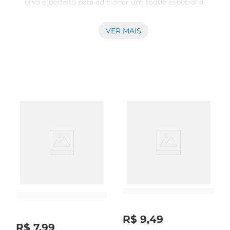
erva é perfeita para adicionar um toque especial a 
diversas receitas, seja em pratos doces ou 
salgados. Seu aroma característico e sabor 
VER MAIS
adocicado oferecem um realce único, 
tornandosuas preparações culinárias ainda mais 
agradáveis e aromáticas.\n\nUtilização versátil A 
Erva Doce é bastante utilizada na gastronomia, 
especialmente em doçarias, compotas e chás. No 
entanto, ela também é uma aliada em pratos 
salgados, como em caldos e carnes, 
proporcionando um equilíbrio perfeito nos 
sabores. Experimente utilizála em receitas de 
pães e bolos, onde ela pode fazer toda a 
diferença, trazendo uma leveza e um encanto a 
mais ao seu prato.\n\nQualidade garantida A 
Kodilar é uma marca reconhecida por sua 
dedicação em oferecer produtos de alta 
qualidade, e a Erva Doce não é diferente. Cada 
R$
9
,
49
pacote é cuidadosamente selecionado para 
R$
7
,
99