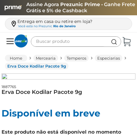
Assine Agora
Prezunic Prime
• Ganhe Frete
Grátis e 5% de Cashback
Entrega em casa ou retire em loja?
Você está no
Prezunic
Rio de Janeiro
Buscar produto
Termos mais buscados
Mercearia
Temperos
Especiarias
carne
Erva Doce Kodilar Pacote 9g
leite
café
1887765
Erva Doce Kodilar Pacote 9g
queijo
arroz
Disponível em breve
azeite
biscoito
Este produto não está disponível no momento