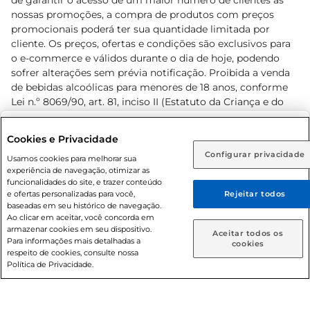
de garantir o acesso de um maior número de clientes as
nossas promoções, a compra de produtos com preços
promocionais poderá ter sua quantidade limitada por
cliente. Os preços, ofertas e condições são exclusivos para
o e-commerce e válidos durante o dia de hoje, podendo
sofrer alterações sem prévia notificação. Proibida a venda
de bebidas alcoólicas para menores de 18 anos, conforme
Lei n.º 8069/90, art. 81, inciso II (Estatuto da Criança e do
Adolescente). Preços e condições exclusivos para o
www.prezunic.com.br
, podendo sofrer alterações sem aviso
Selecione sua região:
Cookies e Privacidade
prévio. O valor mínimo para as compras on-line é de R$
Configurar privacidade
Rio de Janeiro (RJ)
Goiás (GO)
Usamos cookies para melhorar sua
80,00.
experiência de navegação, otimizar as
Ou
funcionalidades do site, e trazer conteúdo
e ofertas personalizadas para você,
Rejeitar todos
Caso queira comprar online, informe como deseja receber
baseadas em seu histórico de navegação.
suas compras:
Ao clicar em aceitar, você concorda em
armazenar cookies em seu dispositivo.
© 2026 Copyright. Todos os direitos
Aceitar todos os
Para informações mais detalhadas a
Entrega em casa
Retire em Loja
cookies
reservados Prezunic.
respeito de cookies, consulte nossa
Política de Privacidade.