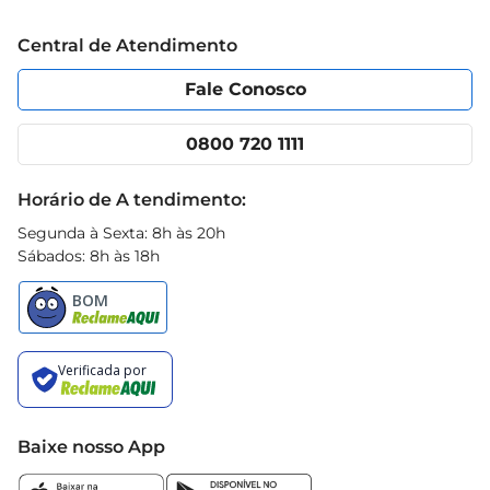
Trabalhe conosco
Blog Prezunic
Central de Atendimento
Política de Privacidade
Código de Ética
Portal do fornecedor
Encartes
Fale Conosco
Nossas lojas
App Prezunic
Cencosud Media
Clube Prezunic
0800 720 1111
Receitas
Black Friday
Horário de A tendimento:
Segunda à Sexta: 8h às 20h
Sábados: 8h às 18h
Baixe nosso App