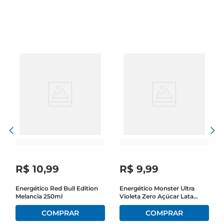
ajuda a manter o desempenho sem 
comprometer a ingestão de açúcares. 
Composição pensada para quem valoriza o 
equilíbrio, oproduto integra ingredientes 
selecionados para oferecer energia e vitalidade, 
alinhandose a diferentes estilos de vida. A 
embalagemem lata facilita o transporte e o 
consumo rápido, tornandoo adequado para o dia 
a dia, trabalho ou momentos de lazer onde a 
disposição é necessária.
R$
10
,
99
R$
9
,
99
Energético Red Bull Edition
Energético Monster Ultra
Melancia 250ml
Violeta Zero Açúcar Lata
473ml