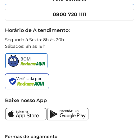
Nossas lojas
App Prezunic
Cencosud Media
Clube Prezunic
0800 720 1111
Receitas
Black Friday
Horário de A tendimento:
Segunda à Sexta: 8h às 20h
Sábados: 8h às 18h
Baixe nosso App
Formas de pagamento