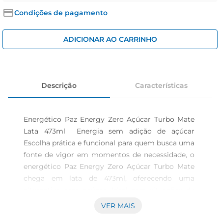
iogurte
Condições de pagamento
papel higiênico
cerveja
ADICIONAR AO CARRINHO
Descrição
Características
Energético Paz Energy Zero Açúcar Turbo Mate 
Lata 473ml  Energia sem adição de açúcar 
Escolha prática e funcional para quem busca uma 
fonte de vigor em momentos de necessidade, o 
energético Paz Energy Zero Açúcar Turbo Mate 
chega em lata de 473ml, oferecendo uma 
alternativa sem açúcar. Ideal para situações de 
concentração prolongada, atividades físicas e 
VER MAIS
rotinas intensas, ele proporciona o estímulo que 