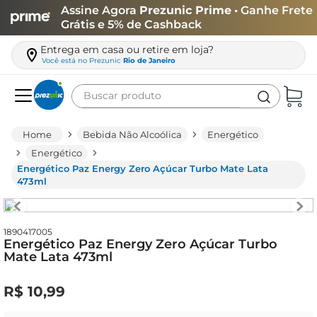
Assine Agora
Prezunic Prime
• Ganhe Frete
Grátis e 5% de Cashback
Entrega em casa ou retire em loja?
Você está no
Prezunic
Rio de Janeiro
Buscar produto
Termos mais buscados
Bebida Não Alcoólica
Energético
carne
Energético
Energético Paz Energy Zero Açúcar Turbo Mate Lata
leite
473ml
café
queijo
1890417005
Energético Paz Energy Zero Açúcar Turbo
biscoito
Mate Lata 473ml
azeite
R$
10
,
99
arroz