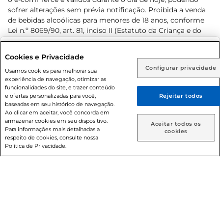
sofrer alterações sem prévia notificação. Proibida a venda
de bebidas alcoólicas para menores de 18 anos, conforme
Lei n.º 8069/90, art. 81, inciso II (Estatuto da Criança e do
Adolescente). Preços e condições exclusivos para o
www.prezunic.com.br
, podendo sofrer alterações sem aviso
Selecione sua região:
Cookies e Privacidade
prévio. O valor mínimo para as compras on-line é de R$
Configurar privacidade
Rio de Janeiro (RJ)
Goiás (GO)
Usamos cookies para melhorar sua
80,00.
experiência de navegação, otimizar as
Ou
funcionalidades do site, e trazer conteúdo
e ofertas personalizadas para você,
Rejeitar todos
Caso queira comprar online, informe como deseja receber
baseadas em seu histórico de navegação.
suas compras:
Ao clicar em aceitar, você concorda em
armazenar cookies em seu dispositivo.
© 2026 Copyright. Todos os direitos
Aceitar todos os
Para informações mais detalhadas a
Entrega em casa
Retire em Loja
cookies
reservados Prezunic.
respeito de cookies, consulte nossa
Política de Privacidade.
Cencosud Brasil Comercial SA.CNPJ sob n° 39.346.861/0350-
38 . Sediada na Av. das Nações Unidas, 12.995, 21º andar, CEP:
04.578-000, Bairro Brooklin Paulista, na cidade de São Paulo
- SP.