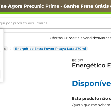
ine Agora
Prezunic Prime
• Ganhe Frete Grátis
ui por produto e/ou marca...
ais buscados
Ofertas Prime
Mais vendidos
Marcas
tico
Energético Extra Power Pitaya Lata 270ml
1821077
Energético E
Disponíve
o
Este produto não 
Quero que me avisem q
igiênico