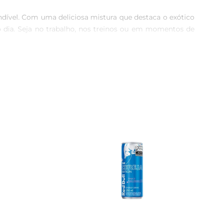
dível. Com uma deliciosa mistura que destaca o exótico 
o dia. Seja no trabalho, nos treinos ou em momentos de 
r que agrada ao paladar. Cada lata de 270ml contém os 
 maximizar seu desempenho em qualquer atividade.

 quem busca praticidade em sua rotina. Seja para um dia 
pre pronto para oferecer a energia necessária de forma 
estas e eventos, unindo energia e refrescância em um só 