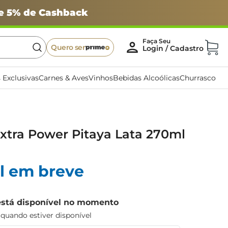
 e 5% de Cashback
Quero ser
 Exclusivas
Carnes & Aves
Vinhos
Bebidas Alcoólicas
Churrasco
xtra Power Pitaya Lata 270ml
l em breve
está disponível no momento
uando estiver disponível