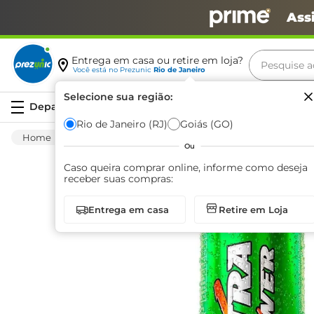
Ass
Pesquise aq
Entrega em casa ou retire em loja?
Você está no
Prezunic
Rio de Janeiro
Termos m
Selecione sua região:
Serviços
carne
Rio de Janeiro (RJ)
Goiás (GO)
Bebida Não Alcoólica
Energético
Energé
leite
Ou
café
Caso queira comprar online, informe como deseja
receber suas compras:
queijo
Entrega em casa
Retire em Loja
arroz
biscoit
azeite
iogurte
papel h