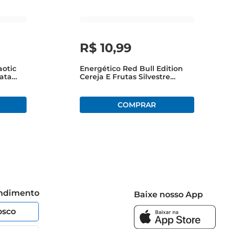
R$
10
,
99
aotic
Energético Red Bull Edition
Lata
Cereja E Frutas Silvestre
250ml
endimento
Baixe nosso App
osco