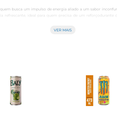
a quem busca um impulso de energia aliado a um sabor inconfun
ia refrescante, ideal para quem precisa de um reforçodurante 
sição em alta.

VER MAIS
taya oferece não só um aumento de energia, mas também um sabo
 e a mente, tornandose uma escolha consciente para quem deseja
 a qualquer lugar. Compacta e fácil de carregar, é ideal para
tensa de exercícios, o Energético Extra Power Pitaya está sem
o Extra Power Pitaya pode ser uma escolha interessante para f