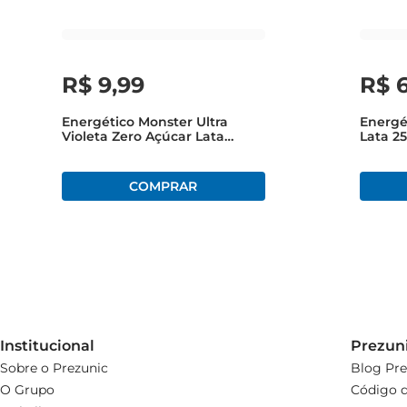
produto. Com seu sabor tropical, ele combina bem com d
R$
9
,
99
R$
Energético Monster Ultra
Energé
Violeta Zero Açúcar Lata
Lata 2
473ml
Institucional
Prezun
Sobre o Prezunic
Blog Pre
O Grupo
Código d