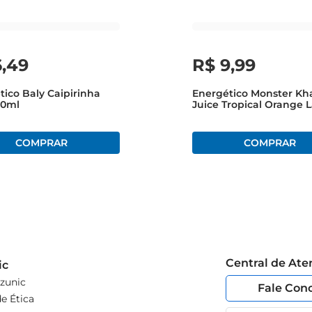
iferentes ocasiões, trazendo leveza e alegria ao momento.
6
,
49
R$
9
,
99
tico Baly Caipirinha
Energético Monster Kh
50ml
Juice Tropical Orange 
473ml
Central de At
ic
zunic
Fale Con
e Ética