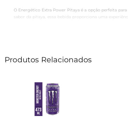
O Energético Extra Power Pitaya é a opção perfeita par
sabor da pitaya, essa bebida proporciona uma experiênc
lazer, este energético é o aliado ideal para manter a dispo
Benefícios e ingredientes selecionados

Feito com ingredientes de qualidade, o Extra Power Pi
Produtos Relacionados
nutrientes essenciais que ajudam a revitalizar o corpo
Versatilidade e praticidade

A embalagem de lata de 270ml é perfeita para ser levada
agitado de trabalho, uma longa viagem ou uma sessão in
rápida e saborosa.

Perfeito para momentos de descontração

Além de ser uma excelente opção de bebida energizante, 