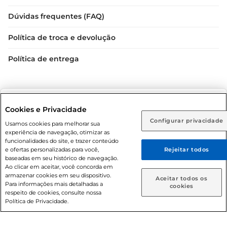
Dúvidas frequentes (FAQ)
Política de troca e devolução
Política de entrega
Selecione sua região:
Cookies e Privacidade
Configurar privacidade
Rio de Janeiro (RJ)
Goiás (GO)
Usamos cookies para melhorar sua
experiência de navegação, otimizar as
Condições gerais: Em caso de divergência de valores, o
Ou
funcionalidades do site, e trazer conteúdo
e ofertas personalizadas para você,
Rejeitar todos
valor válido é o do carrinho de compras. Fotos ilustrativas.
Caso queira comprar online, informe como deseja receber
baseadas em seu histórico de navegação.
Compras sujeitas a confirmação de estoque. Compras
suas compras:
Ao clicar em aceitar, você concorda em
podem ser canceladas em caso de suspeita de fraude. A fim
armazenar cookies em seu dispositivo.
Aceitar todos os
de garantir o acesso de um maior número de clientes as
Para informações mais detalhadas a
Entrega em casa
Retire em Loja
cookies
respeito de cookies, consulte nossa
nossas promoções, a compra de produtos com preços
Política de Privacidade.
promocionais poderá ter sua quantidade limitada por
cliente. Os preços, ofertas e condições são exclusivos para
o e-commerce e válidos durante o dia de hoje, podendo