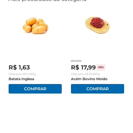
R$
20
,
00
R$
1
,
63
R$
17
,
99
-
10%
250g
aprox.
•
R$
6
,
49
/kg
500g
aprox.
•
R$
35
,
98
/kg
Batata Inglesa
Acém Bovino Moído