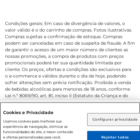
Condições gerais: Em caso de divergência de valores, o
valor válido é o do carrinho de compras. Fotos ilustrativas.
Compras sujeitas a confirmação de estoque. Compras
podem ser canceladas em caso de suspeita de fraude. A fim
de garantir o acesso de um maior número de clientes as
nossas promoções, a compra de produtos com preços
promocionais poderá ter sua quantidade limitada por
cliente. Os preços, ofertas e condições são exclusivos para
o e-commerce e válidos durante o dia de hoje, podendo
sofrer alterações sem prévia notificação. Proibida a venda
de bebidas alcoólicas para menores de 18 anos, conforme
Lei n.º 8069/90, art. 81, inciso II (Estatuto da Criança e do
Adolescente). Preços e condições exclusivos para o
www.prezunic.com.br
, podendo sofrer alterações sem aviso
Selecione sua região:
Cookies e Privacidade
prévio. O valor mínimo para as compras on-line é de R$
Configurar privacidade
Rio de Janeiro (RJ)
Goiás (GO)
Usamos cookies para melhorar sua
80,00.
experiência de navegação, otimizar as
Ou
funcionalidades do site, e trazer conteúdo
e ofertas personalizadas para você,
Rejeitar todos