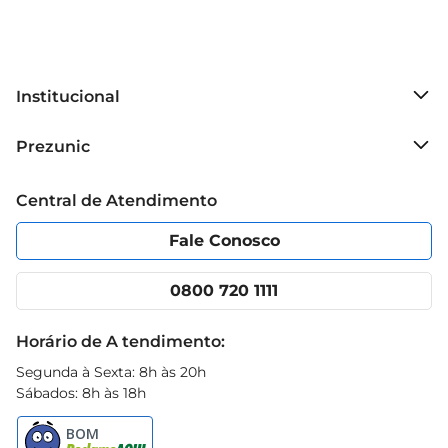
Institucional
Sobre o Prezunic
Prezunic
Grupo Cencosud
Trabalhe conosco
Blog Prezunic
Central de Atendimento
Política de Privacidade
Código de Ética
Portal do fornecedor
Encartes
Fale Conosco
Nossas lojas
App Prezunic
Cencosud Media
Clube Prezunic
0800 720 1111
Receitas
Black Friday
Horário de A tendimento:
Segunda à Sexta: 8h às 20h
Sábados: 8h às 18h