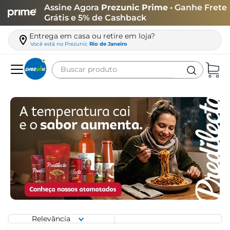
Assine Agora
Prezunic Prime
• Ganhe Frete
Grátis e 5% de Cashback
Entrega em casa ou retire em loja?
Você está no
Prezunic
Rio de Janeiro
Buscar produto
Termos mais buscados
carne
leite
café
queijo
azeite
biscoito
arroz
Relevância