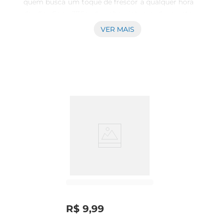
quem busca um toque de frescor a qualquer hora 
do dia. Com 37,5g de sabor intenso de menta, 
esses drops são ideais para refrescar o hálito e 
VER MAIS
proporcionar uma sensação de limpeza bucal. 
Cada unidade é envolta em uma embalagem 
prática, que facilita o transporte e o consumo em 
qualquer lugar, seja no trabalho, na escola ou 
durante viagens.

Experiência de Sabor Inigualável  

A combinaçãode ingredientes de alta qualidade 
garante um sabor marcante e duradouro. Ao 
degustar um drop, você é envolvido por uma 
explosão de frescor que revitaliza os sentidos. A 
textura suave e a crocância do produto tornam 
cada mordida uma experiência agradável, 
perfeitapara momentos de pausa ou para 
compartilhar com amigos.

R$
9
,
99