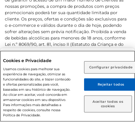
de garantir o acesso de um maior número de clientes as
nossas promoções, a compra de produtos com preços
promocionais poderá ter sua quantidade limitada por
cliente. Os preços, ofertas e condições são exclusivos para
o e-commerce e válidos durante o dia de hoje, podendo
sofrer alterações sem prévia notificação. Proibida a venda
de bebidas alcoólicas para menores de 18 anos, conforme
Lei n.º 8069/90, art. 81, inciso II (Estatuto da Criança e do
Adolescente). Preços e condições exclusivos para o
www.prezunic.com.br
, podendo sofrer alterações sem aviso
Selecione sua região:
Cookies e Privacidade
prévio. O valor mínimo para as compras on-line é de R$
Configurar privacidade
Rio de Janeiro (RJ)
Goiás (GO)
Usamos cookies para melhorar sua
80,00.
experiência de navegação, otimizar as
Ou
funcionalidades do site, e trazer conteúdo
e ofertas personalizadas para você,
Rejeitar todos
Caso queira comprar online, informe como deseja receber
baseadas em seu histórico de navegação.
suas compras:
Ao clicar em aceitar, você concorda em
armazenar cookies em seu dispositivo.
© 2026 Copyright. Todos os direitos
Aceitar todos os
Para informações mais detalhadas a
Entrega em casa
Retire em Loja
cookies
reservados Prezunic.
respeito de cookies, consulte nossa
Política de Privacidade.