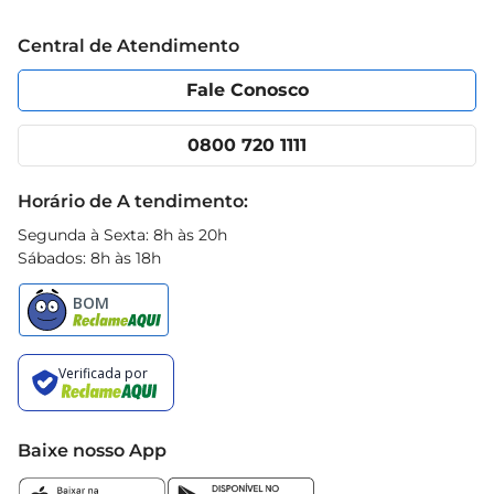
Trabalhe conosco
Blog Prezunic
Central de Atendimento
Política de Privacidade
Código de Ética
Portal do fornecedor
Encartes
Fale Conosco
Nossas lojas
App Prezunic
Cencosud Media
Clube Prezunic
0800 720 1111
Receitas
Black Friday
Horário de A tendimento:
Segunda à Sexta: 8h às 20h
Sábados: 8h às 18h
Baixe nosso App