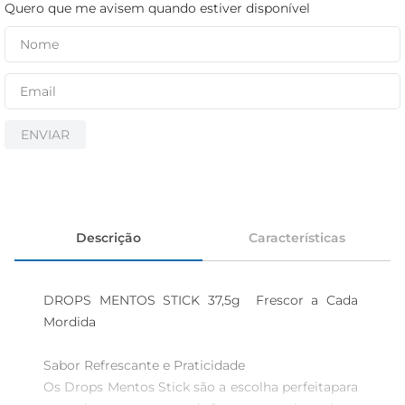
iogurte
Quero que me avisem quando estiver disponível
papel higiênico
cerveja
ENVIAR
Descrição
Características
DROPS MENTOS STICK 37,5g  Frescor a Cada 
Mordida

Sabor Refrescante e Praticidade  

Os Drops Mentos Stick são a escolha perfeitapara 