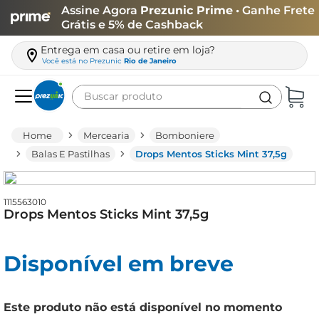
Assine Agora
Prezunic Prime
• Ganhe Frete
Grátis e 5% de Cashback
Entrega em casa ou retire em loja?
Você está no
Prezunic
Rio de Janeiro
Buscar produto
Termos mais buscados
Mercearia
Bomboniere
carne
Balas E Pastilhas
Drops Mentos Sticks Mint 37,5g
leite
café
1115563010
Drops Mentos Sticks Mint 37,5g
queijo
biscoito
Disponível em breve
azeite
arroz
Este produto não está disponível no momento