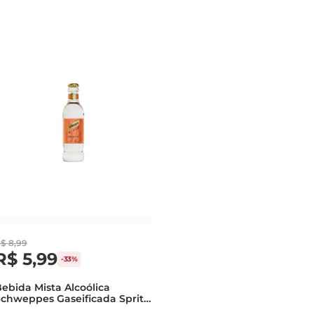
R$
8
,
99
R$
5
,
99
-
33%
ebida Mista Alcoólica
chweppes Gaseificada Spritz
ixed Garrafa 250ml