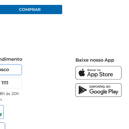
endimento
Baixe nosso App
osco
1111
 8h às 20h
h