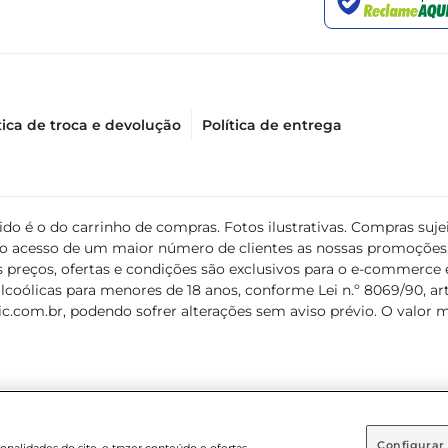
tica de troca e devolução
Política de entrega
álido é o do carrinho de compras. Fotos ilustrativas. Compras s
ir o acesso de um maior número de clientes as nossas promoçõe
 preços, ofertas e condições são exclusivos para o e-commerce e
coólicas para menores de 18 anos, conforme Lei n.º 8069/90, art. 
c.com.br
, podendo sofrer alterações sem aviso prévio. O valor 
Configurar
nalidades do site, e trazer conteúdo e ofertas