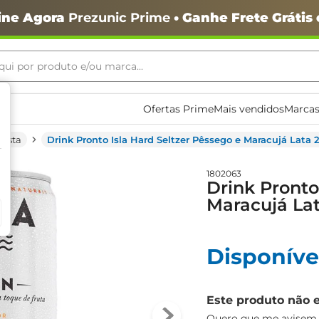
ine Agora
Prezunic Prime
• Ganhe Frete Grátis
ui por produto e/ou marca...
ais buscados
Ofertas Prime
Mais vendidos
Marcas
Mista
Drink Pronto Isla Hard Seltzer Pêssego e Maracujá Lata
1802063
Drink Pronto
Maracujá La
o
Disponíve
Este produto não 
igiênico
Quero que me avisem q