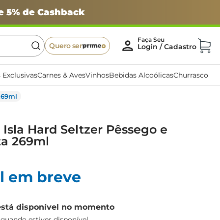
 e 5% de Cashback
Quero ser
 Exclusivas
Carnes & Aves
Vinhos
Bebidas Alcoólicas
Churrasco
 269ml
 Isla Hard Seltzer Pêssego e
ta 269ml
l em breve
está disponível no momento
uando estiver disponível