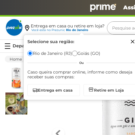
Ass
Pesquise aq
Entrega em casa ou retire em loja?
Você está no
Prezunic
Rio de Janeiro
Termos m
Selecione sua região:
Serviços
carne
Rio de Janeiro (RJ)
Goiás (GO)
Bebida Alcoólica
Aperitivo
Ice E Bebida 
leite
Ou
café
Caso queira comprar online, informe como deseja
receber suas compras:
queijo
Entrega em casa
Retire em Loja
biscoit
azeite
arroz
iogurte
papel h