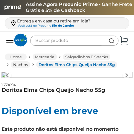
Assine Agora
Prezunic Prime
• Ganhe Frete
Grátis e 5% de Cashback
Entrega em casa ou retire em loja?
Você está no
Prezunic
Rio de Janeiro
Buscar produto
Termos mais buscados
Mercearia
Salgadinhos E Snacks
carne
Nachos
Doritos Elma Chips Queijo Nacho 55g
leite
café
1659094
Doritos Elma Chips Queijo Nacho 55g
queijo
biscoito
Disponível em breve
azeite
arroz
Este produto não está disponível no momento