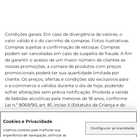
Condições gerais: Em caso de divergência de valores, o
valor válido é o do carrinho de compras. Fotos ilustrativas.
Compras sujeitas a confirmação de estoque. Compras
podem ser canceladas em caso de suspeita de fraude. A fim
de garantir o acesso de um maior número de clientes as
nossas promoções, a compra de produtos com preços
promocionais poderá ter sua quantidade limitada por
cliente. Os preços, ofertas e condições são exclusivos para
o e-commerce e válidos durante o dia de hoje, podendo
sofrer alterações sem prévia notificação. Proibida a venda
de bebidas alcoólicas para menores de 18 anos, conforme
Lei n.º 8069/90, art. 81, inciso II (Estatuto da Criança e do
Adolescente). Preços e condições exclusivos para o
www.prezunic.com.br
, podendo sofrer alterações sem aviso
Selecione sua região:
Cookies e Privacidade
prévio. O valor mínimo para as compras on-line é de R$
Configurar privacidade
Rio de Janeiro (RJ)
Goiás (GO)
Usamos cookies para melhorar sua
80,00.
experiência de navegação, otimizar as