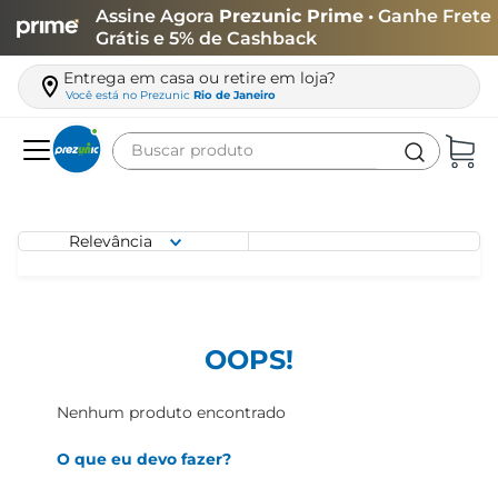
Assine Agora
Prezunic Prime
• Ganhe Frete
Grátis e 5% de Cashback
Entrega em casa ou retire em loja?
Você está no
Prezunic
Rio de Janeiro
Buscar produto
Termos mais buscados
carne
Relevância
leite
café
queijo
OOPS!
azeite
Nenhum produto encontrado
biscoito
O que eu devo fazer?
arroz