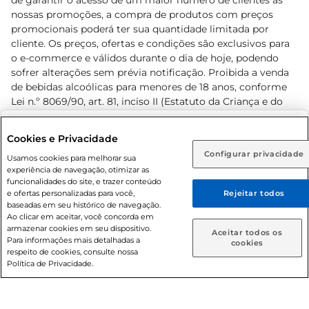
de garantir o acesso de um maior número de clientes as
nossas promoções, a compra de produtos com preços
promocionais poderá ter sua quantidade limitada por
cliente. Os preços, ofertas e condições são exclusivos para
o e-commerce e válidos durante o dia de hoje, podendo
sofrer alterações sem prévia notificação. Proibida a venda
de bebidas alcoólicas para menores de 18 anos, conforme
Lei n.º 8069/90, art. 81, inciso II (Estatuto da Criança e do
Adolescente). Preços e condições exclusivos para o
www.prezunic.com.br
, podendo sofrer alterações sem aviso
Selecione sua região:
Cookies e Privacidade
prévio. O valor mínimo para as compras on-line é de R$
Configurar privacidade
Rio de Janeiro (RJ)
Goiás (GO)
Usamos cookies para melhorar sua
80,00.
experiência de navegação, otimizar as
Ou
funcionalidades do site, e trazer conteúdo
e ofertas personalizadas para você,
Rejeitar todos
Caso queira comprar online, informe como deseja receber
baseadas em seu histórico de navegação.
suas compras:
Ao clicar em aceitar, você concorda em
armazenar cookies em seu dispositivo.
© 2026 Copyright. Todos os direitos
Aceitar todos os
Para informações mais detalhadas a
Entrega em casa
Retire em Loja
cookies
reservados Prezunic.
respeito de cookies, consulte nossa
Política de Privacidade.