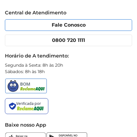
Trabalhe conosco
Blog Prezunic
Central de Atendimento
Política de Privacidade
Código de Ética
Portal do fornecedor
Encartes
Fale Conosco
Nossas lojas
App Prezunic
Cencosud Media
Clube Prezunic
0800 720 1111
Receitas
Black Friday
Horário de A tendimento:
Segunda à Sexta: 8h às 20h
Sábados: 8h às 18h
Baixe nosso App