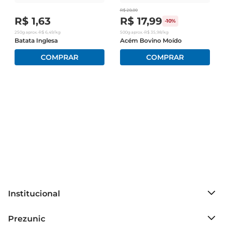
R$
20
,
00
R$
1
,
63
R$
17
,
99
-
10%
250g
aprox.
•
R$
6
,
49
/kg
500g
aprox.
•
R$
35
,
98
/kg
Batata Inglesa
Acém Bovino Moído
Institucional
Sobre o Prezunic
Prezunic
Grupo Cencosud