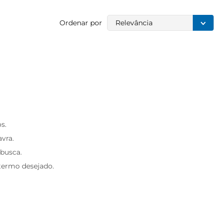
Ordenar por
Relevância
s.
avra.
 busca.
 termo desejado.