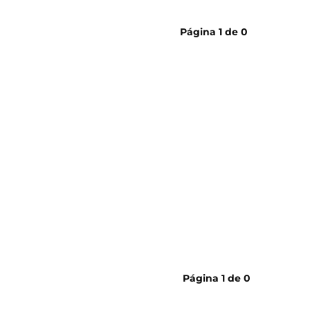
papel h
Página
1
de
0
Página
1
de
0