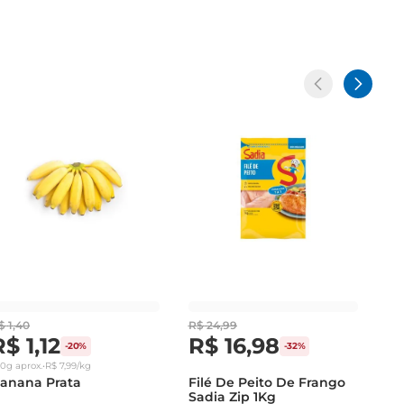
$
1
,
40
R$
24
,
99
R$
1
,
12
R$
16
,
98
-
20%
-
32%
40g
aprox.
•
R$
7
,
99
/kg
anana Prata
Filé De Peito De Frango
Sadia Zip 1Kg