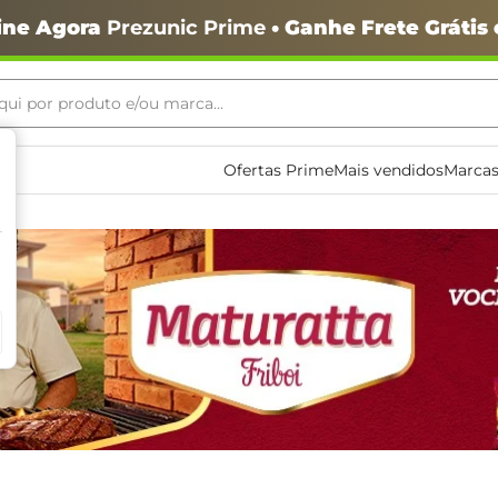
ine Agora
Prezunic Prime
• Ganhe Frete Grátis
ui por produto e/ou marca...
ais buscados
Ofertas Prime
Mais vendidos
Marcas
o