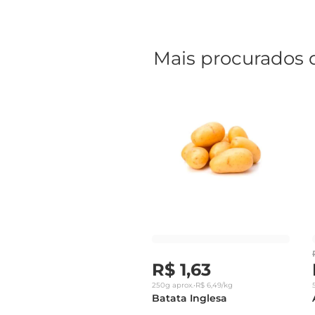
Mais procurados 
R$
1
,
63
250g
aprox.
•
R$
6
,
49
/kg
Batata Inglesa