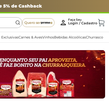
 e 5% de Cashback
Quero ser
 Exclusivas
Carnes & Aves
Vinhos
Bebidas Alcoólicas
Churrasco