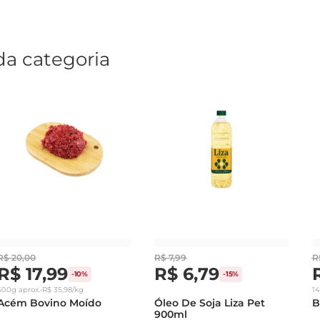
da categoria
R$
20
,
00
R$
7
,
99
R
R$
17
,
99
R$
6
,
79
-
10%
-
15%
500g
aprox.
•
R$
35
,
98
/kg
1
Acém Bovino Moído
Óleo De Soja Liza Pet
B
900ml