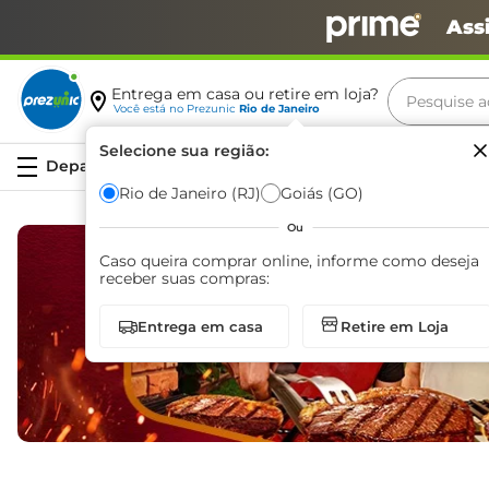
Ass
Pesquise aq
Entrega em casa ou retire em loja?
Você está no
Prezunic
Rio de Janeiro
Termos m
Selecione sua região:
Serviços
carne
Rio de Janeiro (RJ)
Goiás (GO)
leite
Ou
café
Caso queira comprar online, informe como deseja
receber suas compras:
queijo
Entrega em casa
Retire em Loja
arroz
azeite
biscoit
cerveja
iogurte