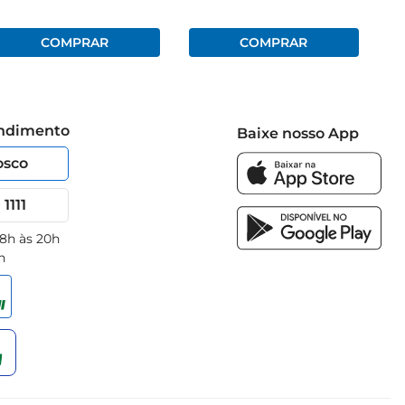
endimento
Baixe nosso App
osco
1111
 8h às 20h
h