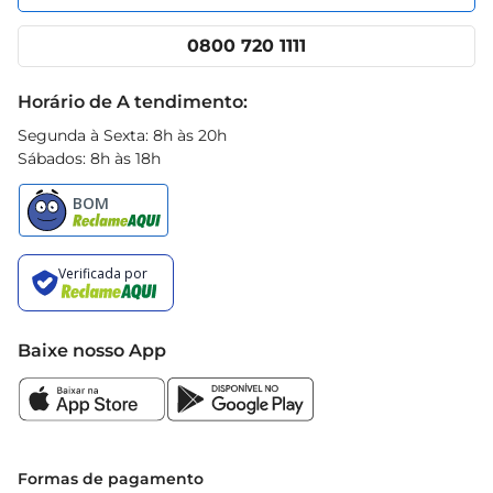
Nossas lojas
App Prezunic
Cencosud Media
Clube Prezunic
0800 720 1111
Receitas
Black Friday
Horário de A tendimento:
Segunda à Sexta: 8h às 20h
Sábados: 8h às 18h
Baixe nosso App
Formas de pagamento