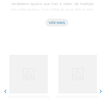
verdadeira iguaria que traz o sabor da tradição 
em cada pedaço. Com 400g de pura delícia, este 
doce é ideal para quem aprecia um toque 
especial em momentos de confraternização ou 
VER MAIS
até mesmo para um lanche saboroso durante o 
dia. A combinação do açúcar com amêndoas 
proporciona uma experiência única que agrada a 
todos os paladares.\n\nIngredientes de Qualidade  
\nProduzido com ingredientes selecionados, o 
Doce Pingo é feito com açúcar, amêndoas e 
outros componentes que garantem um sabor 
autêntico e marcante. Cada mordida revela a 
crocância das amêndoas, que se harmoniza 
perfeitamente com a doçura do açúcar, criando 
uma textura agradável e um sabor que remete às 
receitas caseiras.\n\nVersatilidade no Uso  \nEste 
doce é perfeito para diversas ocasiões. Pode ser 
servido em festas, como sobremesa ou até 