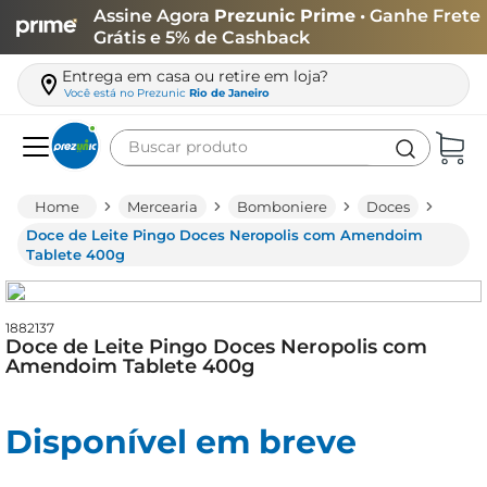
Assine Agora
Prezunic Prime
• Ganhe Frete
Grátis e 5% de Cashback
Entrega em casa ou retire em loja?
Você está no
Prezunic
Rio de Janeiro
Buscar produto
Termos mais buscados
Mercearia
Bomboniere
Doces
carne
Doce de Leite Pingo Doces Neropolis com Amendoim
Tablete 400g
leite
café
1882137
queijo
Doce de Leite Pingo Doces Neropolis com
Amendoim Tablete 400g
biscoito
azeite
Disponível em breve
arroz