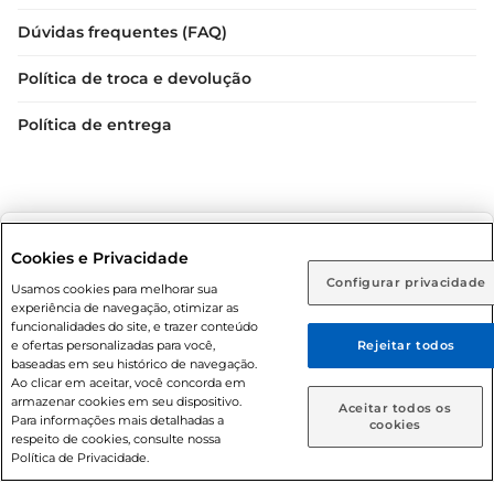
Dúvidas frequentes (FAQ)
Política de troca e devolução
Política de entrega
Selecione sua região:
Cookies e Privacidade
Configurar privacidade
Rio de Janeiro (RJ)
Goiás (GO)
Usamos cookies para melhorar sua
Condições gerais: Em caso de divergência de valores, o
experiência de navegação, otimizar as
valor válido é o do carrinho de compras. Fotos ilustrativas.
Ou
funcionalidades do site, e trazer conteúdo
e ofertas personalizadas para você,
Rejeitar todos
Compras sujeitas a confirmação de estoque. Compras
Caso queira comprar online, informe como deseja receber
baseadas em seu histórico de navegação.
podem ser canceladas em caso de suspeita de fraude. A fim
suas compras:
Ao clicar em aceitar, você concorda em
de garantir o acesso de um maior número de clientes as
armazenar cookies em seu dispositivo.
Aceitar todos os
nossas promoções, a compra de produtos com preços
Para informações mais detalhadas a
Entrega em casa
Retire em Loja
cookies
respeito de cookies, consulte nossa
promocionais poderá ter sua quantidade limitada por
Política de Privacidade.
cliente. Os preços, ofertas e condições são exclusivos para
o e-commerce e válidos durante o dia de hoje, podendo